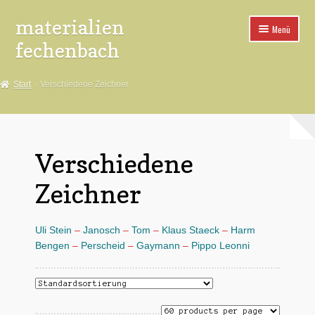
materialien
Zur
Zum
Menü
Navigation
Inhalt
fechenbach
springen
springen
*Aufkleber
Start
Verschiedene Zeichner
*Buttons
*Spuckies
Verschiedene
*Poster
Zeichner
*Pins
Uli Stein
–
Janosch
–
Tom
–
Klaus Staeck
–
Harm
*Fahnen
Bengen
–
Perscheid
–
Gaymann
–
Pippo Leonni
*Aufnäher
*Buttonteile+Maschinen