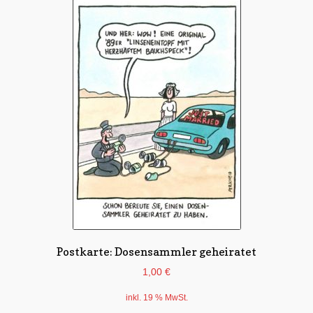
Postkartenserien
Unsere Lieblingskarten
Schnäppchen
Untermen
Dies + Das
öffnen
Untermen
Regional
öffnen
Untermen
Bücher
öffnen
Untermen
Produkte nach Themen
öffnen
Untermen
Postkarte: Dosensammler geheiratet
Individuelle Motive
öffnen
1,00
€
Gummiertes Papier
inkl. 19 % MwSt.