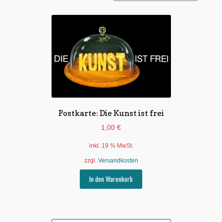
Untermen
*Postkarten
öffnen
Fahrradpostkarten
Politische Karten
Witzige Karten
Sachthemen
Postkarte: Die Kunst ist frei
1,00
€
Karten für viele Anlässe
inkl. 19 % MwSt.
Nachdenkliche Karten
zzgl.
Versandkosten
Glück Liebe und Gefühl
In den Warenkorb
Verschiedene ZeichnerInnen
Besondere Gestaltung