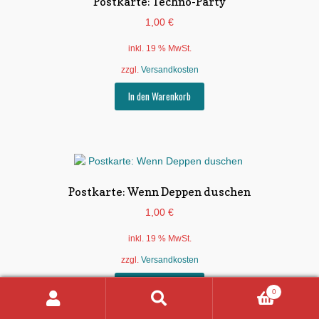
Postkarte: Techno-Party
1,00
€
inkl. 19 % MwSt.
zzgl.
Versandkosten
In den Warenkorb
Postkarte: Wenn Deppen duschen
1,00
€
inkl. 19 % MwSt.
zzgl.
Versandkosten
In den Warenkorb
0
Suchen
Suchen
nach: