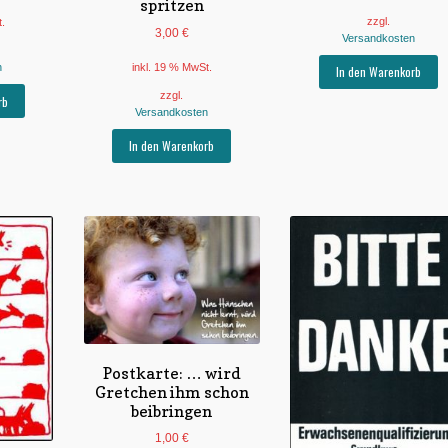
spritzen
zzgl.
t.
3,00
€
Versandkosten
inkl. 19 % MwSt.
n
In den Warenkorb
zzgl.
rb
Versandkosten
In den Warenkorb
Postkarte: … wird
Gretchen ihm schon
beibringen
1,00
€