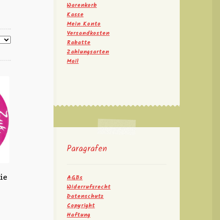
Warenkorb
Kasse
Mein Konto
Versandkosten
Rabatte
Zahlungsarten
Mail
Paragrafen
ie
AGBs
Widerrufsrecht
Datenschutz
Copyright
Haftung