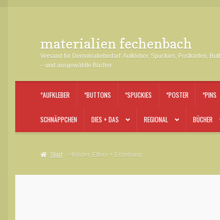
materialien fechenbach
Zur
Zum
Navigation
Inhalt
Versand für Demokratiebedarf: Aufkleber, Spuckies, Postkarten, But
springen
springen
– und ausgewählte Bücher
*AUFKLEBER
*BUTTONS
*SPUCKIES
*POSTER
*PINS
SCHNÄPPCHEN
DIES + DAS
REGIONAL
BÜCHER
Start
>Kinder, Eltern + Erziehung