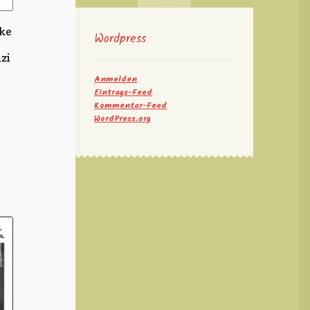
nke
Wordpress
zi
Anmelden
Eintrags-Feed
Kommentar-Feed
WordPress.org