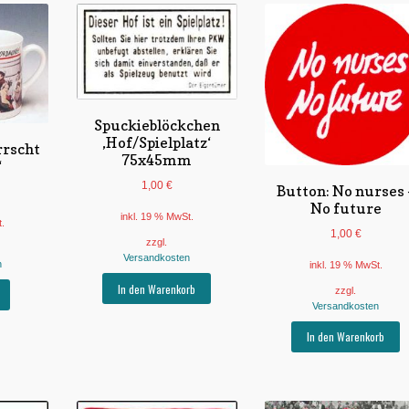
Varianten
können
auf.
auf
Die
der
Optionen
Produktseite
können
gewählt
auf
werden
der
Produktseite
Spuckieblöckchen
gewählt
‚Hof/Spielplatz‘
rrscht
werden
75x45mm
‘
1,00
€
Button: No nurses 
No future
inkl. 19 % MwSt.
t.
1,00
€
zzgl.
Versandkosten
n
inkl. 19 % MwSt.
In den Warenkorb
zzgl.
Versandkosten
In den Warenkorb