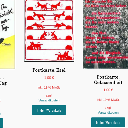
Postkarte: Esel
Postkarte:
 …
1,00
€
Gelassenheit
Tag
inkl. 19 % MwSt.
1,00
€
zzgl.
inkl. 19 % MwSt.
Versandkosten
t.
zzgl.
In den Warenkorb
Versandkosten
n
In den Warenkorb