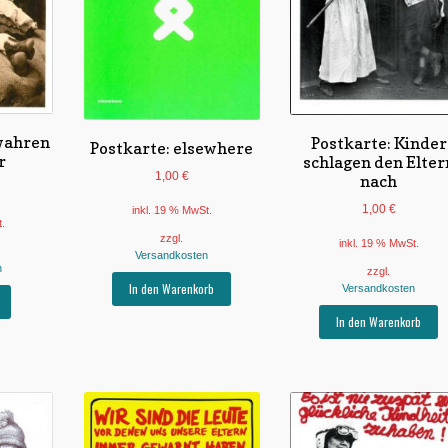
 wahren
Postkarte: Kinder
Postkarte: elsewhere
r
schlagen den Elter
1,00
€
nach
1,00
€
inkl. 19 % MwSt.
t.
zzgl.
inkl. 19 % MwSt.
Versandkosten
n
zzgl.
In den Warenkorb
Versandkosten
In den Warenkorb