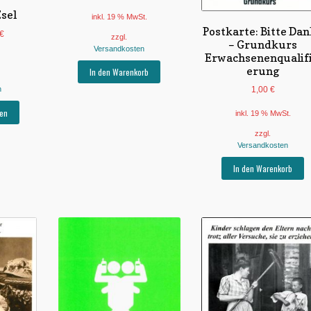
Esel
inkl. 19 % MwSt.
Postkarte: Bitte Da
€
zzgl.
– Grundkurs
Versandkosten
Erwachsenenqualifi
erung
In den Warenkorb
n
1,00
€
Dieses
en
inkl. 19 % MwSt.
Produkt
weist
zzgl.
Versandkosten
mehrere
Varianten
In den Warenkorb
auf.
Die
Optionen
können
auf
der
Produktseite
gewählt
werden