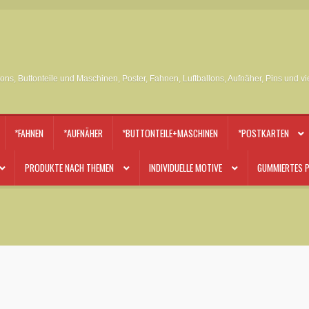
tons, Buttonteile und Maschinen, Poster, Fahnen, Luftballons, Aufnäher, Pins und v
*FAHNEN
*AUFNÄHER
*BUTTONTEILE+MASCHINEN
*POSTKARTEN
PRODUKTE NACH THEMEN
INDIVIDUELLE MOTIVE
GUMMIERTES P