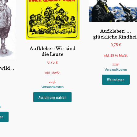
Aufkleber: …
glückliche Kindhei
0,75
€
Aufkleber: Wir sind
die Leute
inkl. 19 % MwSt.
0,75
€
zzgl.
 wild …
Versandkosten
inkl. MwSt.
Weiterlesen
zzgl.
Versandkosten
Dieses
Ausführung wählen
Produkt
weist
n
mehrere
Dieses
en
Varianten
Produkt
auf.
weist
Die
mehrere
Optionen