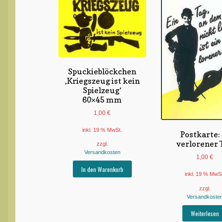
Spuckieblöckchen
‚Kriegszeug ist kein
Spielzeug‘
60×45 mm
1,00
€
inkl. 19 % MwSt.
Postkarte:
verlorener 
zzgl.
Versandkosten
1,00
€
In den Warenkorb
inkl. 19 % MwS
zzgl.
Versandkoste
Weiterlesen