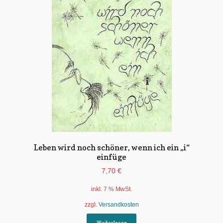
Untermen
*Postkarten
öffnen
Schnäppchen
Untermen
Dies + Das
öffnen
Untermen
Regional
öffnen
Untermen
Bücher
öffnen
Untermen
Produkte nach Themen
öffnen
Leben wird noch schöner, wenn ich ein „i“
Untermen
Individuelle Motive
einfüge
öffnen
7,70
€
Gummiertes Papier
inkl. 7 % MwSt.
zzgl.
Versandkosten