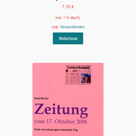
7,70
€
inkl. 7 % MwSt.
zzgl.
Versandkosten
Weiterlesen