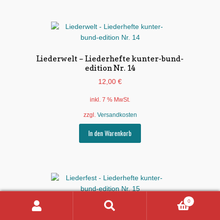
Liederwelt – Liederhefte kunter-bund-
edition Nr. 14
12,00
€
inkl. 7 % MwSt.
zzgl.
Versandkosten
In den Warenkorb
0
Liederfest – Liederhefte kunter-bund-
Suchen
Suchen
edition Nr. 15
nach: