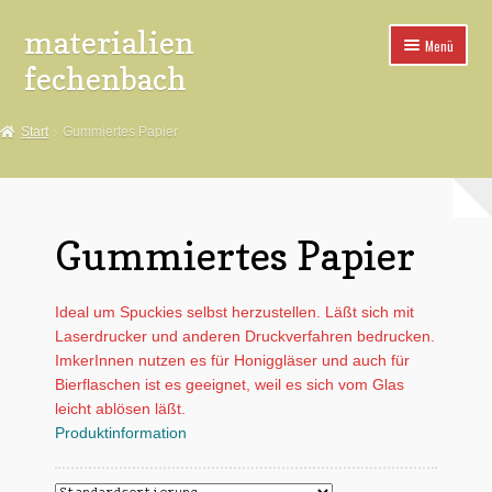
materialien
Zur
Zum
Menü
Navigation
Inhalt
fechenbach
springen
springen
*Aufkleber
Start
Gummiertes Papier
*Buttons
*Spuckies
Gummiertes Papier
*Poster
Ideal um Spuckies selbst herzustellen. Läßt sich mit
*Pins
Laserdrucker und anderen Druckverfahren bedrucken.
ImkerInnen nutzen es für Honiggläser und auch für
*Fahnen
Bierflaschen ist es geeignet, weil es sich vom Glas
leicht ablösen läßt.
*Aufnäher
Produktinformation
*Buttonteile+Maschinen