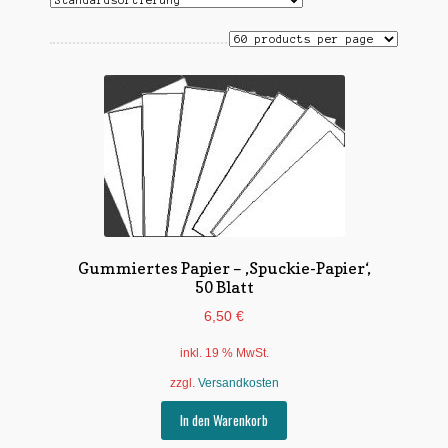
Untermen
*Postkarten
öffnen
Schnäppchen
Untermen
Dies + Das
öffnen
Untermen
Regional
öffnen
Untermen
Bücher
öffnen
Untermen
Produkte nach Themen
Gummiertes Papier – ‚Spuckie-Papier‘,
öffnen
50 Blatt
Untermen
Individuelle Motive
6,50
€
öffnen
Gummiertes Papier
inkl. 19 % MwSt.
zzgl.
Versandkosten
In den Warenkorb