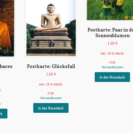
Postkarte: Paar in d
Sonnenblumen
1,00
€
inkl. 19 % MwSt.
zzgl.
rbares
Postkarte: Glücksfall
Versandkosten
1,00
€
In den Warenkorb
inkl. 19 % MwSt.
t.
zzgl.
Versandkosten
n
In den Warenkorb
rb