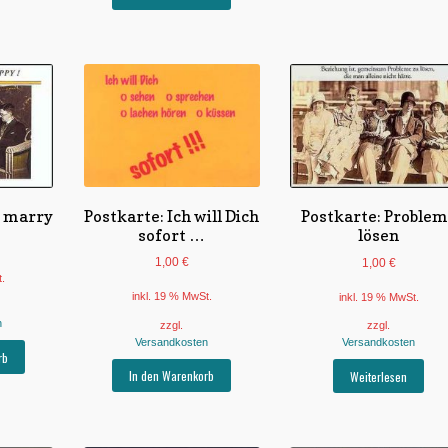
Postkarte: Ich will Dich
t marry
Postkarte: Proble
sofort …
lösen
1,00
€
1,00
€
t.
inkl. 19 % MwSt.
inkl. 19 % MwSt.
n
zzgl.
zzgl.
Versandkosten
Versandkosten
rb
In den Warenkorb
Weiterlesen