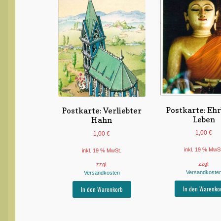
Postkarte: Eh
Postkarte: Verliebter
Leben
Hahn
1,00
€
1,00
€
inkl. 19 % MwS
inkl. 19 % MwSt.
zzgl.
zzgl.
Versandkoste
Versandkosten
In den Warenko
In den Warenkorb