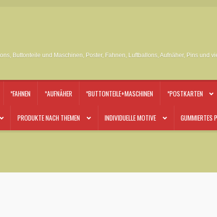
tons, Buttonteile und Maschinen, Poster, Fahnen, Luftballons, Aufnäher, Pins und v
*FAHNEN
*AUFNÄHER
*BUTTONTEILE+MASCHINEN
*POSTKARTEN
PRODUKTE NACH THEMEN
INDIVIDUELLE MOTIVE
GUMMIERTES P