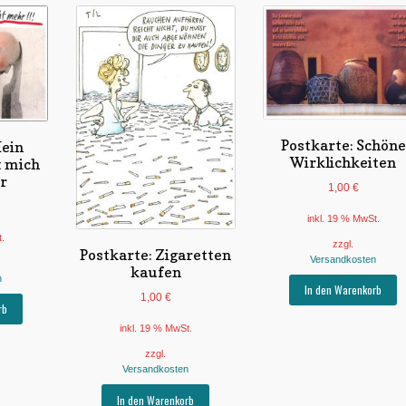
Postkarte: Schöne
Mein
Wirklichkeiten
t mich
r
1,00
€
inkl. 19 % MwSt.
t.
zzgl.
Postkarte: Zigaretten
Versandkosten
kaufen
n
In den Warenkorb
1,00
€
rb
inkl. 19 % MwSt.
zzgl.
Versandkosten
In den Warenkorb