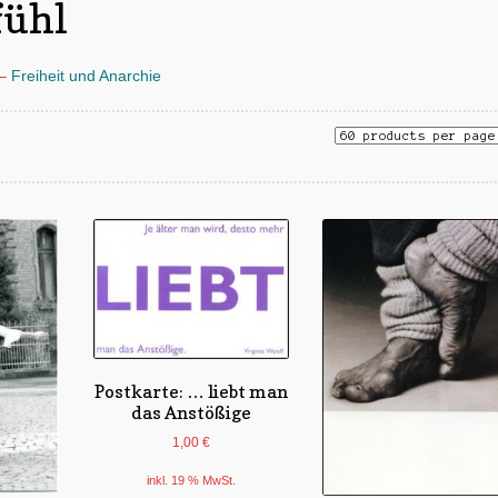
fühl
–
Freiheit und Anarchie
Postkarte: … liebt man
das Anstößige
1,00
€
inkl. 19 % MwSt.