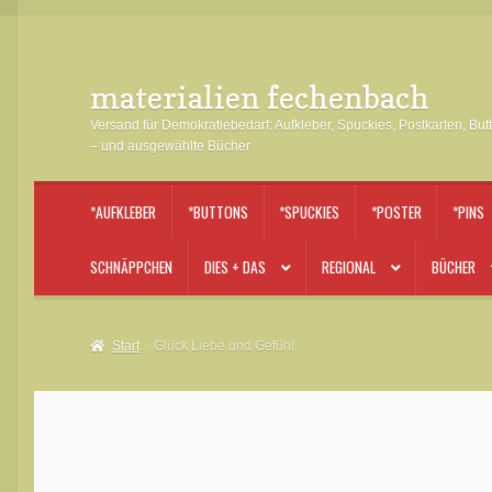
materialien fechenbach
Zur
Zum
Navigation
Inhalt
Versand für Demokratiebedarf: Aufkleber, Spuckies, Postkarten, But
springen
springen
– und ausgewählte Bücher
*AUFKLEBER
*BUTTONS
*SPUCKIES
*POSTER
*PINS
SCHNÄPPCHEN
DIES + DAS
REGIONAL
BÜCHER
Start
Glück Liebe und Gefühl