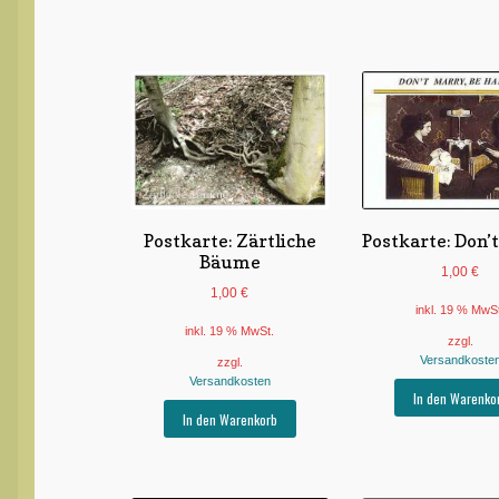
Postkarte: Zärtliche
Postkarte: Don’
Bäume
1,00
€
1,00
€
inkl. 19 % MwS
inkl. 19 % MwSt.
zzgl.
Versandkoste
zzgl.
Versandkosten
In den Warenko
In den Warenkorb