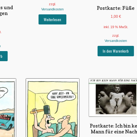
zzgl.
ks und
Postkarte: Füße
Versandkosten
egen
1,00
€
Weiterlesen
inkl. 19 % MwSt.
t.
zzgl.
Versandkosten
n
In den Warenkorb
rb
Postkarte: Ich bin k
Mann für eine Nach