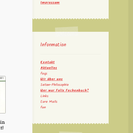
Impressum
Information
Kontakt
Aktuelles
faqs
Wir über uns
Seiten-Philosophie
Wer war Felix Fechenbach?
Links
Eure Mails
fun
ein
t!