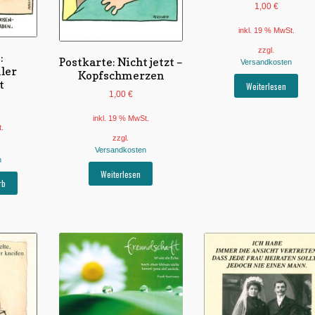
1,00
€
inkl. 19 % MwSt.
zzgl.
:
Postkarte: Nicht jetzt –
Versandkosten
ler
Kopfschmerzen
t
Weiterlesen
1,00
€
inkl. 19 % MwSt.
t.
zzgl.
Versandkosten
n
Weiterlesen
rb