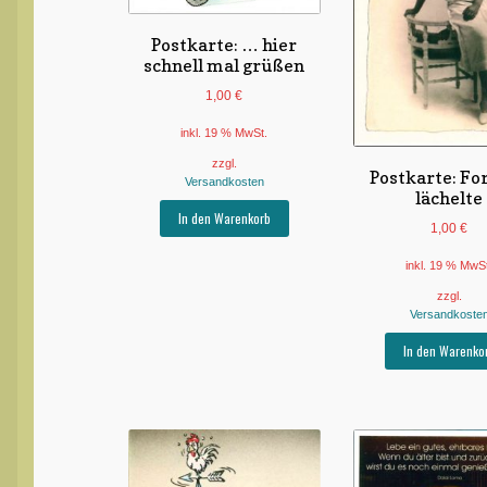
Postkarte: … hier
schnell mal grüßen
1,00
€
inkl. 19 % MwSt.
zzgl.
Postkarte: Fo
Versandkosten
lächelte
In den Warenkorb
1,00
€
inkl. 19 % MwS
zzgl.
Versandkoste
In den Warenko