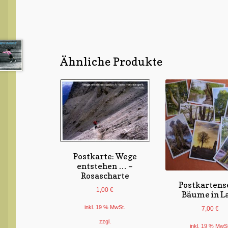
Ähnliche Produkte
Postkarte: Wege
entstehen … –
Rosascharte
Postkartens
1,00
€
Bäume in L
inkl. 19 % MwSt.
7,00
€
zzgl.
inkl. 19 % MwS