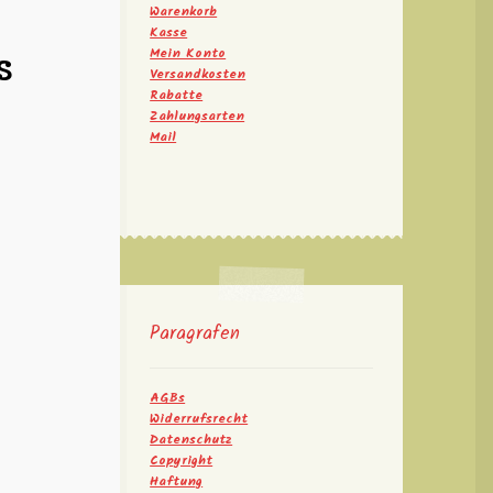
Warenkorb
Kasse
s
Mein Konto
Versandkosten
Rabatte
Zahlungsarten
Mail
Paragrafen
AGBs
Widerrufsrecht
Datenschutz
Copyright
Haftung