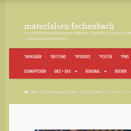
materialien fechenbach
Zur
Zum
Navigation
Inhalt
Versand für Demokratiebedarf: Aufkleber, Spuckies, Postkarten, But
springen
springen
– und ausgewählte Bücher
*AUFKLEBER
*BUTTONS
*SPUCKIES
*POSTER
*PINS
SCHNÄPPCHEN
DIES + DAS
REGIONAL
BÜCHER
Start
Verschiedene Zeichner
Klaus Staeck
Postkarte: Visi