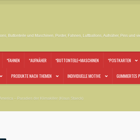
tons, Buttonteile und Maschinen, Poster, Fahnen, Luftballons, Aufnäher, Pins und v
*FAHNEN
*AUFNÄHER
*BUTTONTEILE+MASCHINEN
*POSTKARTEN
PRODUKTE NACH THEMEN
INDIVIDUELLE MOTIVE
GUMMIERTES P
t America – Paradies der Klimakiller (Klaus Staeck)