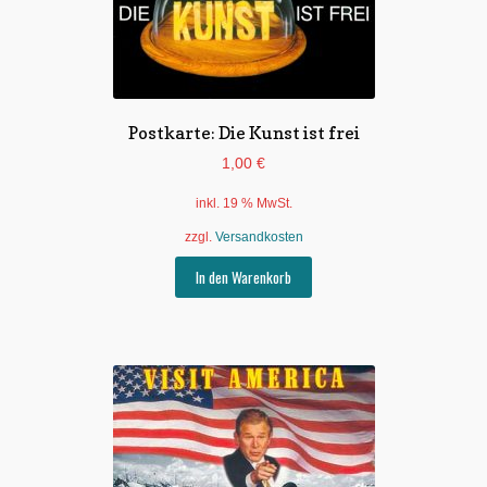
Untermen
*Postkarten
öffnen
Schnäppchen
Untermen
Postkarte: Die Kunst ist frei
Dies + Das
öffnen
1,00
€
Untermen
Regional
öffnen
inkl. 19 % MwSt.
Untermen
Bücher
zzgl.
Versandkosten
öffnen
In den Warenkorb
Untermen
Produkte nach Themen
öffnen
Untermen
Individuelle Motive
öffnen
Gummiertes Papier