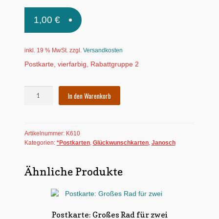
Untermen
*Postkarten
1,00
€
öffnen
Schnäppchen
inkl. 19 % MwSt.
zzgl.
Versandkosten
Untermen
Dies + Das
Postkarte, vierfarbig, Rabattgruppe 2
öffnen
Untermen
Regional
öffnen
Postkarte:
In den Warenkorb
Friedliche
Untermen
Bücher
Ostern!
öffnen
(Janosch)
Untermen
Produkte nach Themen
Artikelnummer:
K610
Menge
öffnen
Kategorien:
*Postkarten
,
Glückwunschkarten
,
Janosch
Untermen
Individuelle Motive
öffnen
Ähnliche Produkte
Gummiertes Papier
Postkarte: Großes Rad für zwei