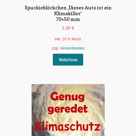
Spuckieblöckchen ‚Dieses Auto ist ein
Klimakiller‘
70×50 mm
1,00
€
inkl. 19 % MwSt.
zzgl.
Versandkosten
Weiterlesen