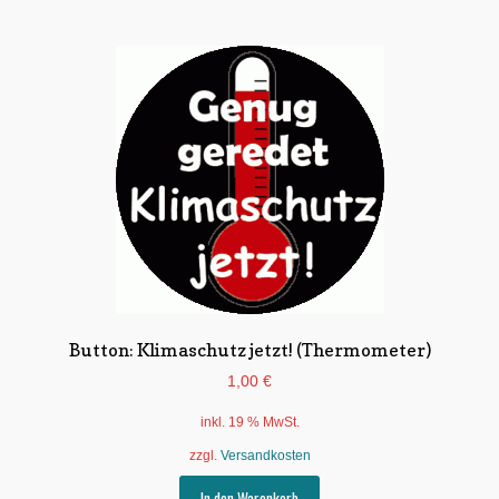
>Internet Medien Kommunikation
>Kluge Sprüche – Witziges
Untermen
Individuelle Motive
öffnen
Gummiertes Papier
Button: Klimaschutz jetzt! (Thermometer)
1,00
€
inkl. 19 % MwSt.
zzgl.
Versandkosten
In den Warenkorb