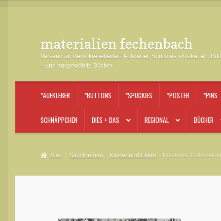
materialien fechenbach
Zur
Zum
Navigation
Inhalt
Versand für Demokratiebedarf: Aufkleber, Spuckies, Postkarten, But
springen
springen
– und ausgewählte Bücher
*AUFKLEBER
*BUTTONS
*SPUCKIES
*POSTER
*PINS
SCHNÄPPCHEN
DIES + DAS
REGIONAL
BÜCHER
Start
Sachthemen
Kinder und Eltern
Postkarte: Gelassenhe