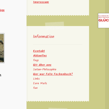
Impressum
äge
Information
Kontakt
Aktuelles
faqs
Wir über uns
Seiten-Philosophie
Wer war Felix Fechenbach?
n
Links
Eure Mails
fun