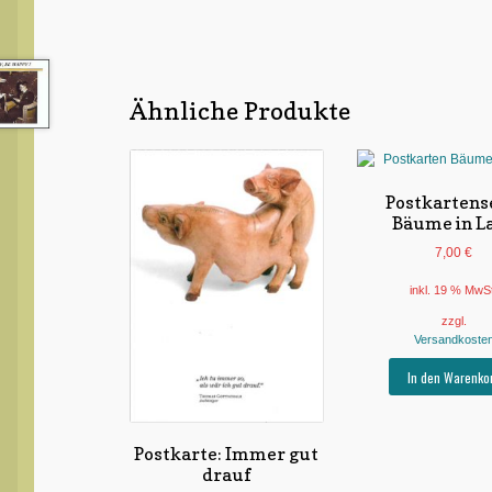
Ähnliche Produkte
Postkartens
Bäume in L
7,00
€
inkl. 19 % MwS
zzgl.
Versandkoste
In den Warenko
Postkarte: Immer gut
drauf