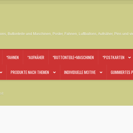
tons, Buttonteile und Maschinen, Poster, Fahnen, Luftballons, Aufnäher, Pins und v
*FAHNEN
*AUFNÄHER
*BUTTONTEILE+MASCHINEN
*POSTKARTEN
PRODUKTE NACH THEMEN
INDIVIDUELLE MOTIVE
GUMMIERTES P
it