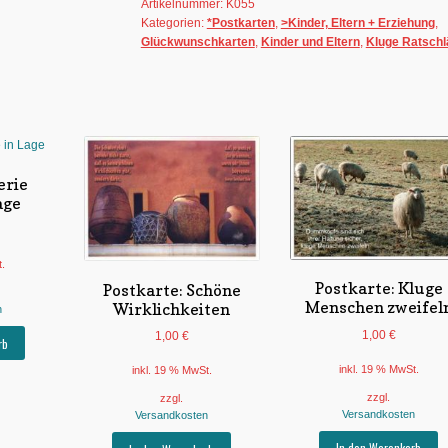
Artikelnummer:
K055
Kategorien:
*Postkarten
,
>Kinder, Eltern + Erziehung
,
Glückwunschkarten
,
Kinder und Eltern
,
Kluge Ratschl
erie
age
t.
Postkarte: Kluge
Postkarte: Schöne
Menschen zweifel
Wirklichkeiten
n
1,00
€
1,00
€
rb
inkl. 19 % MwSt.
inkl. 19 % MwSt.
zzgl.
zzgl.
Versandkosten
Versandkosten
In den Warenkorb