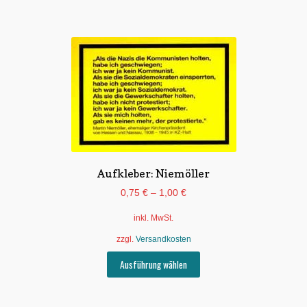
Aufkleber: Niemöller
0,75
€
–
1,00
€
inkl. MwSt.
zzgl.
Versandkosten
Dieses
Ausführung wählen
Produkt
weist
mehrere