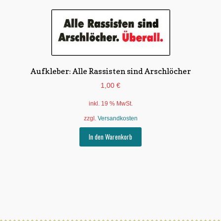
Varianten
auf.
Die
Optionen
können
auf
Aufkleber: Alle Rassisten sind Arschlöcher
der
Produktseite
1,00
€
gewählt
inkl. 19 % MwSt.
werden
zzgl.
Versandkosten
In den Warenkorb