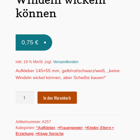
Untermen
können
*Postkarten
öffnen
Schnäppchen
Untermen
Dies + Das
0,75
€
öffnen
Untermen
Regional
öffnen
inkl. 19 % MwSt.
zzgl.
Versandkosten
Untermen
Bücher
Aufkleber 145×55 mm, gelb/rot/schwarz/weiß, „keine
öffnen
Windeln wickel können, aber Scheiße bauen!“
Untermen
Produkte nach Themen
öffnen
Untermen
Aufkleber:
Individuelle Motive
In den Warenkorb
öffnen
Keine
Windeln
Gummiertes Papier
wickeln
Artikelnummer:
A257
können
Kategorien:
*Aufkleber
,
>Frauenpower
,
>Kinder, Eltern +
Menge
Erziehung
,
>Kluge Sprüche