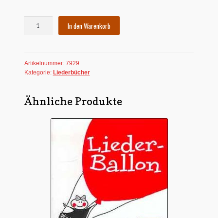
Liedergarten
In den Warenkorb
-
Liederhefte
kunter-
Artikelnummer:
7929
bund-
Kategorie:
Liederbücher
edition
Nr.
12
Ähnliche Produkte
Menge