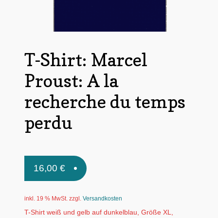
Untermen
*Postkarten
öffnen
Schnäppchen
T-Shirt: Marcel
Untermen
Dies + Das
öffnen
Proust: A la
Untermen
Regional
öffnen
recherche du temps
Untermen
Bücher
öffnen
perdu
Untermen
Produkte nach Themen
öffnen
Untermen
Individuelle Motive
öffnen
16,00
€
Gummiertes Papier
inkl. 19 % MwSt.
zzgl.
Versandkosten
T-Shirt weiß und gelb auf dunkelblau, Größe XL,