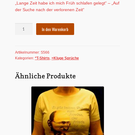
„Lange Zeit habe ich mich Früh schlafen gelegt“ – „Auf
der Suche nach der verlorenen Zeit“
T-
In den Warenkorb
Shirt:
Marcel
Proust:
Artikelnummer:
S566
A
Kategorien:
*T-Shirts
,
>Kluge Sprüche
la
recherche
du
Ähnliche Produkte
temps
perdu
Menge