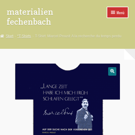
materialien
Zur
Zum
Menü
Navigation
Inhalt
fechenbach
springen
springen
*Aufkleber
Start
*T-Shirts
T-Shirt: Marcel Proust: A la recherche du temps perdu
*Buttons
*Spuckies
*Poster
🔍
*Pins
*Fahnen
*Aufnäher
*Buttonteile+Maschinen