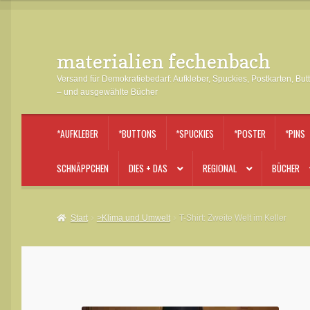
materialien fechenbach
Zur
Zum
Navigation
Inhalt
Versand für Demokratiebedarf: Aufkleber, Spuckies, Postkarten, But
springen
springen
– und ausgewählte Bücher
*AUFKLEBER
*BUTTONS
*SPUCKIES
*POSTER
*PINS
SCHNÄPPCHEN
DIES + DAS
REGIONAL
BÜCHER
Start
>Klima und Umwelt
T-Shirt: Zweite Welt im Keller