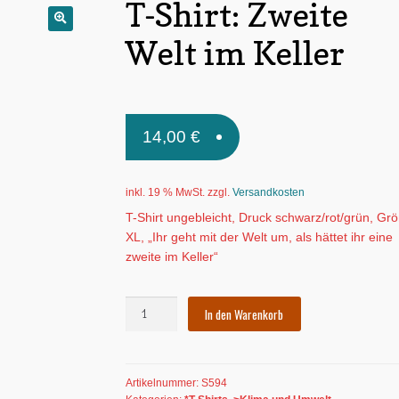
T-Shirt: Zweite
🔍
Welt im Keller
14,00
€
inkl. 19 % MwSt.
zzgl.
Versandkosten
T-Shirt ungebleicht, Druck schwarz/rot/grün, Gr
XL, „Ihr geht mit der Welt um, als hättet ihr eine
zweite im Keller“
T-
In den Warenkorb
Shirt:
Zweite
Welt
Artikelnummer:
S594
im