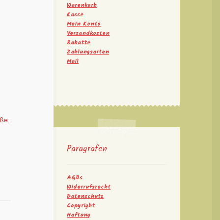
Warenkorb
Kasse
Mein Konto
Versandkosten
Rabatte
Zahlungsarten
Mail
öße:
Paragrafen
AGBs
Widerrufsrecht
Datenschutz
Copyright
Haftung