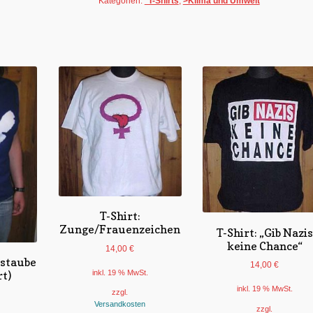
Kategorien:
*T-Shirts
,
>Klima und Umwelt
Keller
Menge
T-Shirt:
Zunge/Frauenzeichen
T-Shirt: „Gib Nazis
keine Chance“
14,00
€
nstaube
14,00
€
inkl. 19 % MwSt.
rt)
inkl. 19 % MwSt.
zzgl.
Versandkosten
zzgl.