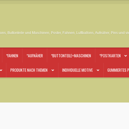
tons, Buttonteile und Maschinen, Poster, Fahnen, Luftballons, Aufnäher, Pins und v
*FAHNEN
*AUFNÄHER
*BUTTONTEILE+MASCHINEN
*POSTKARTEN
PRODUKTE NACH THEMEN
INDIVIDUELLE MOTIVE
GUMMIERTES P