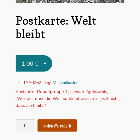
Untermen
*Postkarten
öffnen
Postkarte: Welt
Schnäppchen
bleibt
Untermen
Dies + Das
öffnen
Untermen
Regional
öffnen
1,00
€
Untermen
Bücher
öffnen
Untermen
Produkte nach Themen
inkl. 19 % MwSt.
zzgl.
Versandkosten
öffnen
Postkarte, Rabattgruppe 1, schwarz/gelb/weiß,
Untermen
Individuelle Motive
„Wer will, dass die Welt so bleibt wie sie ist, will nicht,
öffnen
dass sie bleibt.“
Gummiertes Papier
Postkarte:
In den Warenkorb
Welt
bleibt