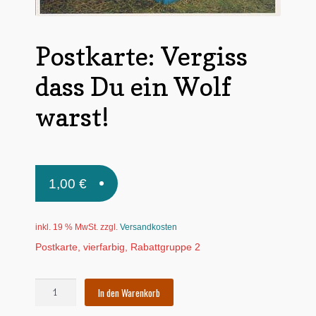
Untermen
*Postkarten
öffnen
Postkarte: Vergiss
Schnäppchen
dass Du ein Wolf
Untermen
Dies + Das
öffnen
warst!
Untermen
Regional
öffnen
Untermen
Bücher
öffnen
Untermen
1,00
€
Produkte nach Themen
öffnen
Untermen
Individuelle Motive
öffnen
inkl. 19 % MwSt.
zzgl.
Versandkosten
Gummiertes Papier
Postkarte, vierfarbig, Rabattgruppe 2
Postkarte:
In den Warenkorb
Vergiss