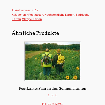
dass
Du
Artikelnummer:
K517
ein
Kategorien:
*Postkarten
,
Nachdenkliche Karten
,
Satirische
Wolf
Karten
,
Witzige Karten
warst!
Menge
Ähnliche Produkte
Postkarte: Paar in den Sonnenblumen
1,00
€
inkl. 19 % MwSt.