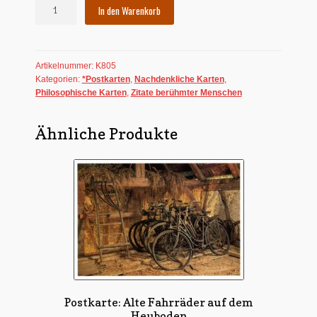
Postkarte:
In den Warenkorb
Wege
entstehen
...
Artikelnummer:
K805
-
Kategorien:
*Postkarten
,
Nachdenkliche Karten
,
See
Philosophische Karten
,
Zitate berühmter Menschen
Menge
Ähnliche Produkte
Postkarte: Alte Fahrräder auf dem
Heuboden