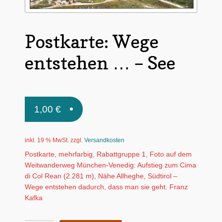
Untermen
*Postkarten
öffnen
Postkarte: Wege
Schnäppchen
entstehen … – See
Untermen
Dies + Das
öffnen
Untermen
Regional
öffnen
Untermen
Bücher
1,00
€
öffnen
Untermen
Produkte nach Themen
öffnen
inkl. 19 % MwSt.
zzgl.
Versandkosten
Untermen
Individuelle Motive
Postkarte, mehrfarbig, Rabattgruppe 1, Foto auf dem
öffnen
Weitwanderweg München-Venedig: Aufstieg zum Cima
Gummiertes Papier
di Col Rean (2.281 m), Nähe Allheghe, Südtirol –
Wege entstehen dadurch, dass man sie geht. Franz
Kafka