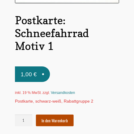
Untermen
*Postkarten
öffnen
Postkarte:
Schnäppchen
Schneefahrrad
Untermen
Dies + Das
öffnen
Motiv 1
Untermen
Regional
öffnen
Untermen
Bücher
öffnen
1,00
€
Untermen
Produkte nach Themen
öffnen
Untermen
Individuelle Motive
inkl. 19 % MwSt.
zzgl.
Versandkosten
öffnen
Postkarte, schwarz-weiß, Rabattgruppe 2
Gummiertes Papier
Postkarte:
In den Warenkorb
Schneefahrrad
Motiv