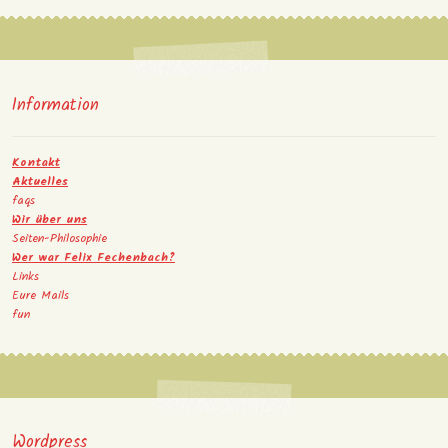
Information
Kontakt
Aktuelles
faqs
Wir über uns
Seiten-Philosophie
Wer war Felix Fechenbach?
Links
Eure Mails
fun
Wordpress