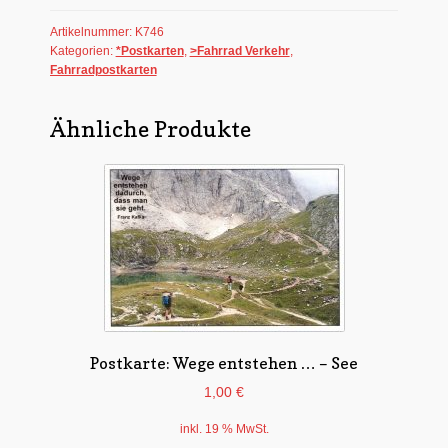
1
Artikelnummer:
K746
Menge
Kategorien:
*Postkarten
,
>Fahrrad Verkehr
,
Fahrradpostkarten
Ähnliche Produkte
Postkarte: Wege entstehen … – See
1,00
€
inkl. 19 % MwSt.