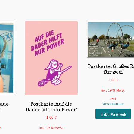
Postkarte: Großes R
für zwei
1,00
€
inkl. 19 % MwSt.
zzgl.
Postkarte ‚Auf die
laue
Versandkosten
Dauer hilft nur Power‘
t
In den Warenkorb
1,00
€
inkl. 19 % MwSt.
t.