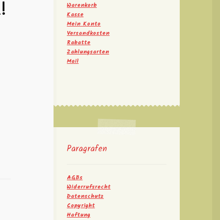
!
Warenkorb
Kasse
Mein Konto
Versandkosten
Rabatte
Zahlungsarten
Mail
Paragrafen
AGBs
Widerrufsrecht
Datenschutz
Copyright
Haftung