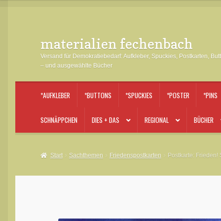
materialien fechenbach
Zur
Zum
Navigation
Inhalt
Versand für Demokratiebedarf: Aufkleber, Spuckies, Postkarten, But
springen
springen
– und ausgewählte Bücher
*AUFKLEBER
*BUTTONS
*SPUCKIES
*POSTER
*PINS
SCHNÄPPCHEN
DIES + DAS
REGIONAL
BÜCHER
Start
Sachthemen
Friedenspostkarten
Postkarte: Frieden!