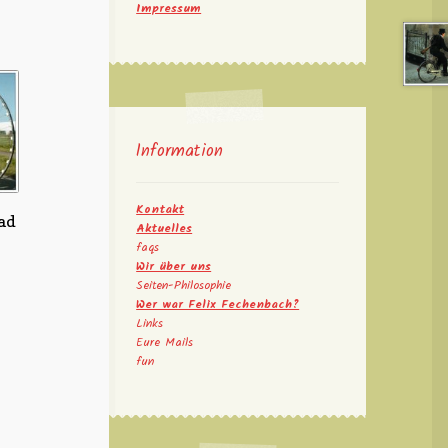
Impressum
Information
Kontakt
ad
Aktuelles
faqs
Wir über uns
Seiten-Philosophie
Wer war Felix Fechenbach?
Links
Eure Mails
fun