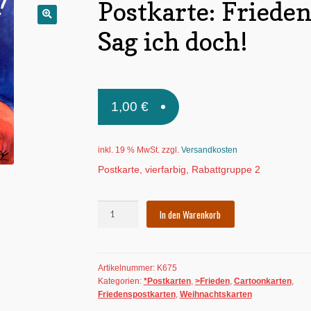
Postkarte: Frieden
🔍
Sag ich doch!
1,00
€
inkl. 19 % MwSt.
zzgl.
Versandkosten
Postkarte, vierfarbig, Rabattgruppe 2
Postkarte:
In den Warenkorb
Frieden!
Sag
ich
Artikelnummer:
K675
doch!
Kategorien:
*Postkarten
,
>Frieden
,
Cartoonkarten
,
Menge
Friedenspostkarten
,
Weihnachtskarten