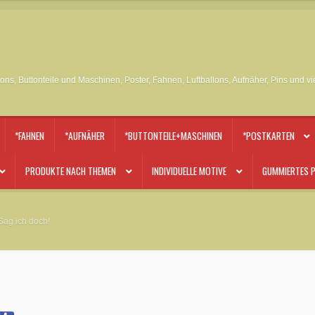
tons, Buttonteile und Maschinen, Poster, Fahnen, Luftballons, Aufnäher, Pins und v
*FAHNEN
*AUFNÄHER
*BUTTONTEILE+MASCHINEN
*POSTKARTEN
PRODUKTE NACH THEMEN
INDIVIDUELLE MOTIVE
GUMMIERTES P
 Sag ich doch!