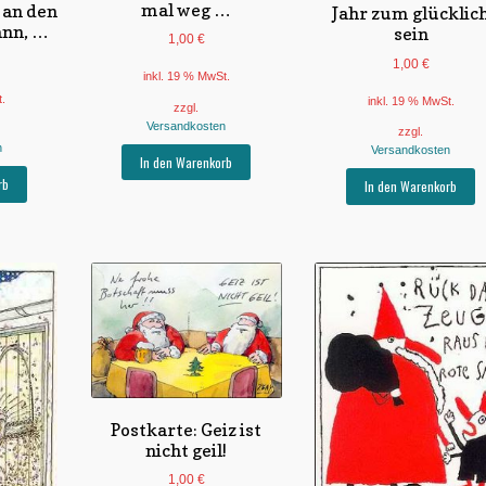
mal weg …
 an den
Jahr zum glücklic
nn, …
sein
1,00
€
1,00
€
inkl. 19 % MwSt.
t.
inkl. 19 % MwSt.
zzgl.
Versandkosten
zzgl.
n
Versandkosten
In den Warenkorb
rb
In den Warenkorb
Postkarte: Geiz ist
nicht geil!
1,00
€