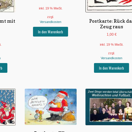
inkl. 19 % MwSt.
zzgl.
mt mit
Postkarte: Rück da
Versandkosten
Zeug raus
In den Warenkorb
1,00
€
t.
inkl. 19 % MwSt.
zzgl.
n
Versandkosten
rb
In den Warenkorb