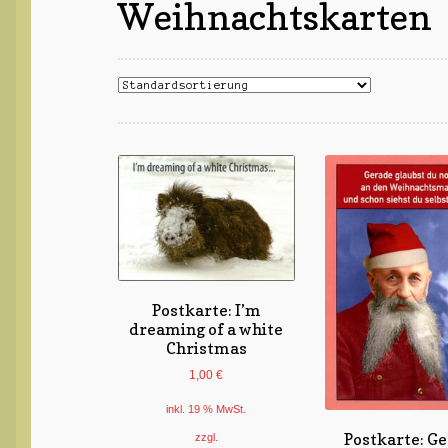
Weihnachtskarten
Postkarte: I’m
dreaming of a white
Christmas
1,00
€
inkl. 19 % MwSt.
Postkarte: G
zzgl.