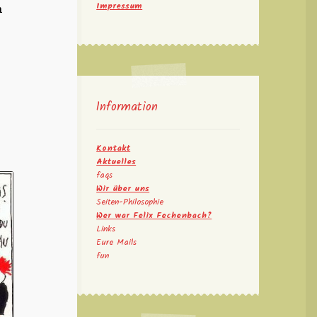
Impressum
h
Information
Kontakt
Aktuelles
faqs
Wir über uns
Seiten-Philosophie
Wer war Felix Fechenbach?
Links
Eure Mails
fun