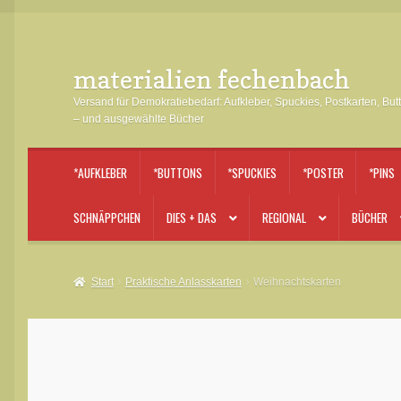
materialien fechenbach
Zur
Zum
Navigation
Inhalt
Versand für Demokratiebedarf: Aufkleber, Spuckies, Postkarten, But
springen
springen
– und ausgewählte Bücher
*AUFKLEBER
*BUTTONS
*SPUCKIES
*POSTER
*PINS
SCHNÄPPCHEN
DIES + DAS
REGIONAL
BÜCHER
Start
Praktische Anlasskarten
Weihnachtskarten