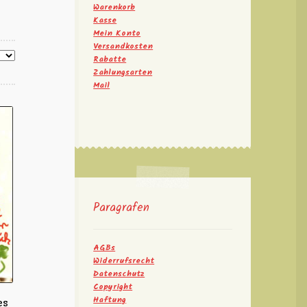
Warenkorb
Kasse
Mein Konto
Versandkosten
Rabatte
Zahlungsarten
Mail
Paragrafen
AGBs
Widerrufsrecht
Datenschutz
Copyright
Haftung
es