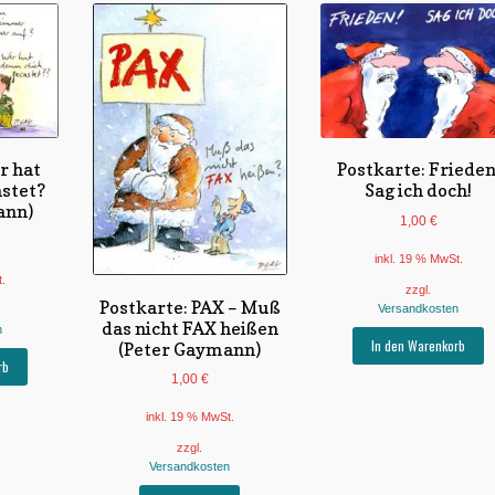
r hat
Postkarte: Frieden
astet?
Sag ich doch!
ann)
1,00
€
inkl. 19 % MwSt.
t.
zzgl.
Postkarte: PAX – Muß
Versandkosten
das nicht FAX heißen
n
In den Warenkorb
(Peter Gaymann)
rb
1,00
€
inkl. 19 % MwSt.
zzgl.
Versandkosten