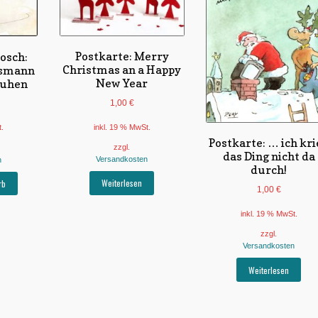
Postkarte: Merry
nosch:
Christmas an a Happy
tsmann
New Year
huhen
1,00
€
inkl. 19 % MwSt.
t.
Postkarte: … ich kri
zzgl.
das Ding nicht da
Versandkosten
n
durch!
Weiterlesen
rb
1,00
€
inkl. 19 % MwSt.
zzgl.
Versandkosten
Weiterlesen