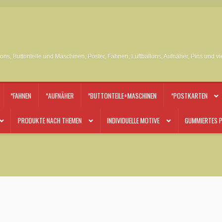
tons, Buttonteile und Maschinen, Poster, Fahnen, Luftballons, Aufnäher, Pins und v
*FAHNEN
*AUFNÄHER
*BUTTONTEILE+MASCHINEN
*POSTKARTEN
PRODUKTE NACH THEMEN
INDIVIDUELLE MOTIVE
GUMMIERTES P