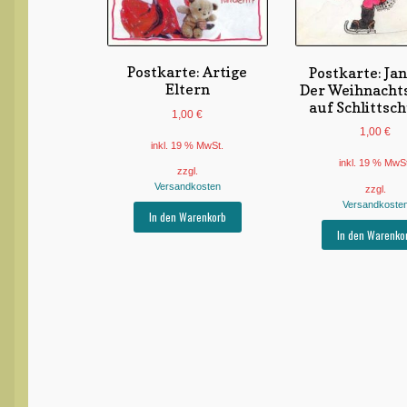
Postkarte: Artige
Postkarte: Ja
Eltern
Der Weihnach
auf Schlittsc
1,00
€
1,00
€
inkl. 19 % MwSt.
inkl. 19 % MwS
zzgl.
Versandkosten
zzgl.
Versandkoste
In den Warenkorb
In den Warenko