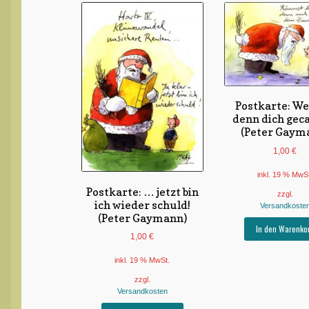
Postkarte: We
denn dich gec
(Peter Gaym
1,00
€
inkl. 19 % MwS
Postkarte: … jetzt bin
zzgl.
ich wieder schuld!
Versandkoste
(Peter Gaymann)
In den Warenko
1,00
€
inkl. 19 % MwSt.
zzgl.
Versandkosten