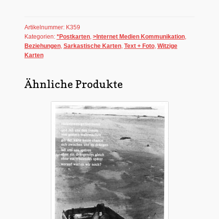
Computer
liebt
Artikelnummer:
K359
mich
Kategorien:
*Postkarten
,
>Internet Medien Kommunikation
,
nicht
Beziehungen
,
Sarkastische Karten
,
Text + Foto
,
Witzige
mehr
Karten
Menge
Ähnliche Produkte