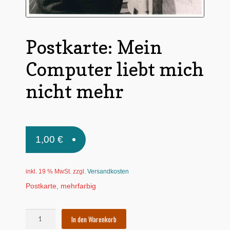
Untermen
*Postkarten
öffnen
Schnäppchen
Postkarte: Mein
Untermen
Dies + Das
Computer liebt mich
öffnen
Untermen
nicht mehr
Regional
öffnen
Untermen
Bücher
öffnen
Untermen
Produkte nach Themen
1,00
€
öffnen
Untermen
Individuelle Motive
öffnen
inkl. 19 % MwSt.
zzgl.
Versandkosten
Gummiertes Papier
Postkarte, mehrfarbig
Postkarte:
In den Warenkorb
Mein