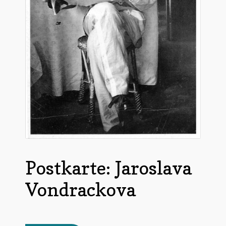
Untermen
*Postkarten
öffnen
Schnäppchen
Untermen
Dies + Das
öffnen
Untermen
Regional
öffnen
Untermen
Bücher
öffnen
Untermen
Produkte nach Themen
öffnen
Untermen
Individuelle Motive
Postkarte: Jaroslava
öffnen
Gummiertes Papier
Vondrackova