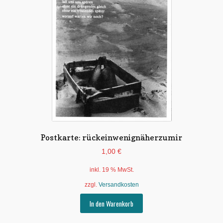
Postkarte: rückeinwenignäherzumir
1,00
€
inkl. 19 % MwSt.
zzgl.
Versandkosten
In den Warenkorb