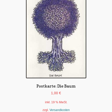
Untermen
*Postkarten
öffnen
Schnäppchen
Untermen
Dies + Das
öffnen
Untermen
Regional
öffnen
Untermen
Bücher
öffnen
Untermen
Produkte nach Themen
öffnen
Untermen
Individuelle Motive
öffnen
Postkarte: Die Baum
Gummiertes Papier
1,00
€
inkl. 19 % MwSt.
zzgl.
Versandkosten