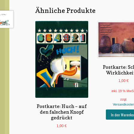
Ähnliche Produkte
Postkarte: S
Wirklichkei
1,00
€
inkl. 19 % MwS
zzgl.
Versandkoste
Postkarte: Huch – auf
den falschen Knopf
In den Warenko
gedrückt
1,00
€