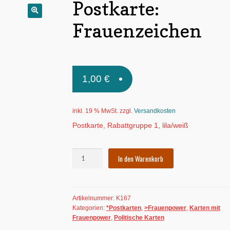
Postkarte:
🔍
Frauenzeichen
1,00
€
inkl. 19 % MwSt.
zzgl.
Versandkosten
Postkarte, Rabattgruppe 1, lila/weiß
Postkarte:
In den Warenkorb
Frauenzeichen
Menge
Artikelnummer:
K167
Kategorien:
*Postkarten
,
>Frauenpower
,
Karten mit
Frauenpower
,
Politische Karten