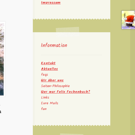
Impressum
Information
Kontakt
Aktuelles
faqs
Wir über uns
Seiten-Philosophie
Wer war Felix Fechenbach?
Links
Eure Mails
r
fun
n