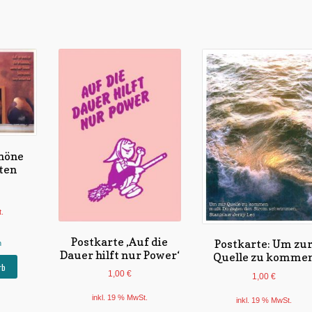
chöne
ten
t.
Postkarte ‚Auf die
Postkarte: Um zu
n
Dauer hilft nur Power‘
Quelle zu komme
rb
1,00
€
1,00
€
inkl. 19 % MwSt.
inkl. 19 % MwSt.