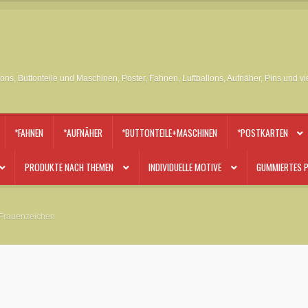
tons, Buttonteile und Maschinen, Poster, Fahnen, Luftballons, Aufnäher, Pins und v
*FAHNEN
*AUFNÄHER
*BUTTONTEILE+MASCHINEN
*POSTKARTEN
PRODUKTE NACH THEMEN
INDIVIDUELLE MOTIVE
GUMMIERTES P
 Frauenzeichen