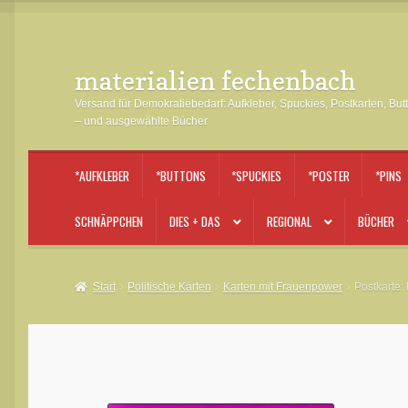
materialien fechenbach
Zur
Zum
Navigation
Inhalt
Versand für Demokratiebedarf: Aufkleber, Spuckies, Postkarten, But
springen
springen
– und ausgewählte Bücher
*AUFKLEBER
*BUTTONS
*SPUCKIES
*POSTER
*PINS
SCHNÄPPCHEN
DIES + DAS
REGIONAL
BÜCHER
Start
Politische Karten
Karten mit Frauenpower
Postkarte: