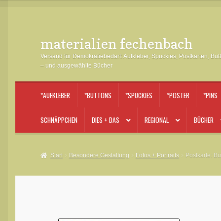
materialien fechenbach
Zur
Zum
Navigation
Inhalt
Versand für Demokratiebedarf: Aufkleber, Spuckies, Postkarten, But
springen
springen
– und ausgewählte Bücher
*AUFKLEBER
*BUTTONS
*SPUCKIES
*POSTER
*PINS
SCHNÄPPCHEN
DIES + DAS
REGIONAL
BÜCHER
Start
Besondere Gestaltung
Fotos + Portraits
Postkarte: B