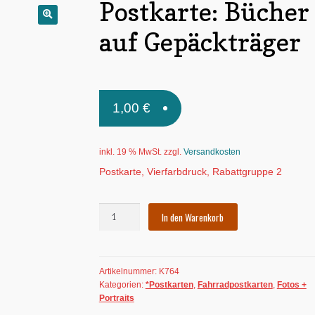
Postkarte: Bücher
🔍
auf Gepäckträger
1,00
€
inkl. 19 % MwSt.
zzgl.
Versandkosten
Postkarte, Vierfarbdruck, Rabattgruppe 2
Postkarte:
In den Warenkorb
Bücher
auf
Gepäckträger
Artikelnummer:
K764
Menge
Kategorien:
*Postkarten
,
Fahrradpostkarten
,
Fotos +
Portraits