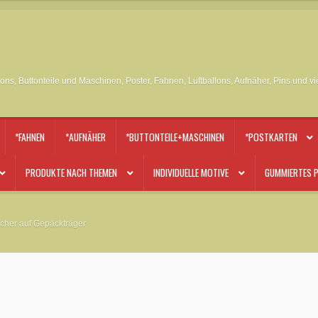
tons, Buttonteile und Maschinen, Poster, Fahnen, Luftballons, Aufnäher, Pins und v
*FAHNEN
*AUFNÄHER
*BUTTONTEILE+MASCHINEN
*POSTKARTEN
PRODUKTE NACH THEMEN
INDIVIDUELLE MOTIVE
GUMMIERTES P
ücher auf Gepäckträger