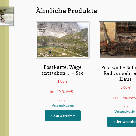
Ähnliche Produkte
Postkarte: Wege
Postkarte: Sehr
entstehen … – See
Rad vor sehr 
Haus
1,00
€
1,00
€
inkl. 19 % MwSt.
inkl. 19 % MwS
zzgl.
Versandkosten
zzgl.
Versandkoste
In den Warenkorb
In den Warenko