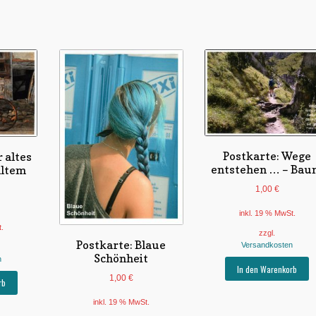
Postkarte: Wege
 altes
entstehen … – Ba
altem
1,00
€
inkl. 19 % MwSt.
t.
zzgl.
Postkarte: Blaue
Versandkosten
Schönheit
n
In den Warenkorb
1,00
€
rb
inkl. 19 % MwSt.