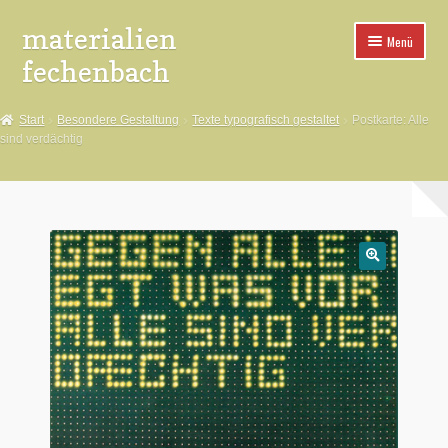
materialien
Zur
Zum
Menü
Navigation
Inhalt
fechenbach
springen
springen
*Aufkleber
Start
Besondere Gestaltung
Texte typografisch gestaltet
Postkarte: Alle
sind verdächtig
*Buttons
*Spuckies
*Poster
🔍
*Pins
*Fahnen
*Aufnäher
*Buttonteile+Maschinen