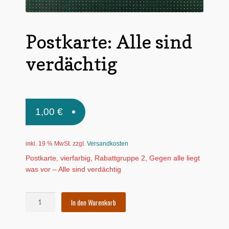
Untermen
*Postkarten
öffnen
Postkarte: Alle sind
Schnäppchen
verdächtig
Untermen
Dies + Das
öffnen
Untermen
Regional
öffnen
Untermen
Bücher
1,00
€
öffnen
Untermen
Produkte nach Themen
öffnen
inkl. 19 % MwSt.
zzgl.
Versandkosten
Untermen
Individuelle Motive
Postkarte, vierfarbig, Rabattgruppe 2, Gegen alle liegt
öffnen
was vor – Alle sind verdächtig
Gummiertes Papier
Postkarte:
In den Warenkorb
Alle
sind