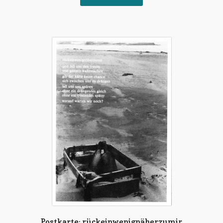
Postkarte: rückeinwenignäherzumir