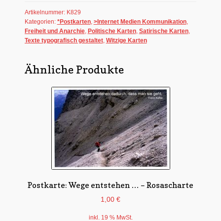
verdächtig
Artikelnummer:
K829
Menge
Kategorien:
*Postkarten
,
>Internet Medien Kommunikation
,
Freiheit und Anarchie
,
Politische Karten
,
Satirische Karten
,
Texte typografisch gestaltet
,
Witzige Karten
Ähnliche Produkte
Postkarte: Wege entstehen … – Rosascharte
1,00
€
inkl. 19 % MwSt.