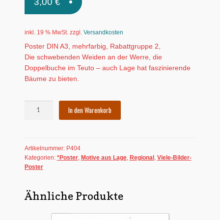
3,00
€
inkl. 19 % MwSt.
zzgl.
Versandkosten
Poster DIN A3, mehrfarbig, Rabattgruppe 2,
Die schwebenden Weiden an der Werre, die
Doppelbuche im Teuto – auch Lage hat faszinierende
Bäume zu bieten.
Poster:
In den Warenkorb
Bäume
in
Lage
Artikelnummer:
P404
Menge
Kategorien:
*Poster
,
Motive aus Lage
,
Regional
,
Viele-Bilder-
Poster
Ähnliche Produkte