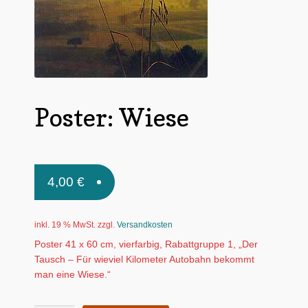
Untermen
*Postkarten
öffnen
Schnäppchen
Untermen
Dies + Das
öffnen
Poster: Wiese
Untermen
Regional
öffnen
Untermen
Bücher
öffnen
Untermen
Produkte nach Themen
4,00
€
öffnen
Untermen
Individuelle Motive
öffnen
inkl. 19 % MwSt.
zzgl.
Versandkosten
Gummiertes Papier
Poster 41 x 60 cm, vierfarbig, Rabattgruppe 1, „Der
Tausch – Für wieviel Kilometer Autobahn bekommt
man eine Wiese.“