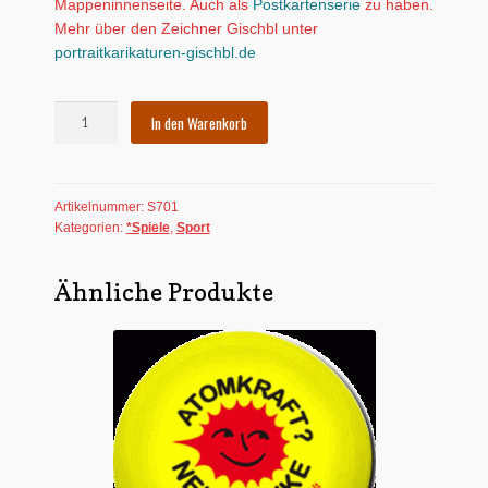
Mappeninnenseite. Auch als
Postkartenserie
zu haben.
Mehr über den Zeichner Gischbl unter
portraitkarikaturen-gischbl.de
Gischbl:
In den Warenkorb
Experten
Roulette
Mix
Artikelnummer:
S701
Menge
Kategorien:
*Spiele
,
Sport
Ähnliche Produkte