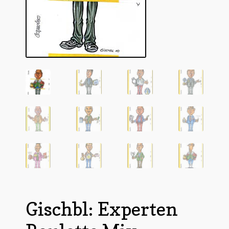
Untermen
*Postkarten
öffnen
Schnäppchen
Untermen
Dies + Das
öffnen
Untermen
Regional
öffnen
Untermen
Bücher
öffnen
Untermen
Produkte nach Themen
öffnen
Untermen
Individuelle Motive
öffnen
Gummiertes Papier
Gischbl: Experten