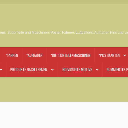
tons, Buttonteile und Maschinen, Poster, Fahnen, Luftballons, Aufnäher, Pins und v
*FAHNEN
*AUFNÄHER
*BUTTONTEILE+MASCHINEN
*POSTKARTEN
PRODUKTE NACH THEMEN
INDIVIDUELLE MOTIVE
GUMMIERTES P