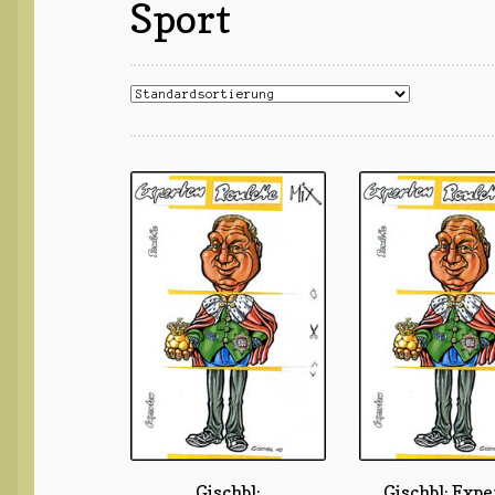
Sport
Gischbl:
Gischbl: Exp