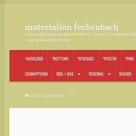
materialien fechenbach
Zur
Zum
Navigation
Inhalt
Versand für Demokratiebedarf: Aufkleber, Spuckies, Postkarten, But
springen
springen
– und ausgewählte Bücher
*AUFKLEBER
*BUTTONS
*SPUCKIES
*POSTER
*PINS
SCHNÄPPCHEN
DIES + DAS
REGIONAL
BÜCHER
Start
Sachthemen
Sport