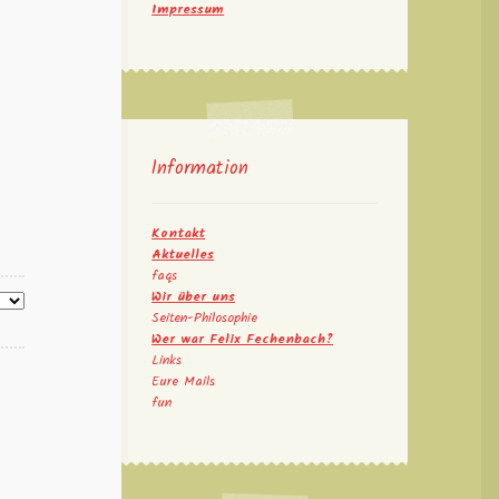
Impressum
Information
Kontakt
Aktuelles
faqs
Wir über uns
Seiten-Philosophie
Wer war Felix Fechenbach?
Links
Eure Mails
fun