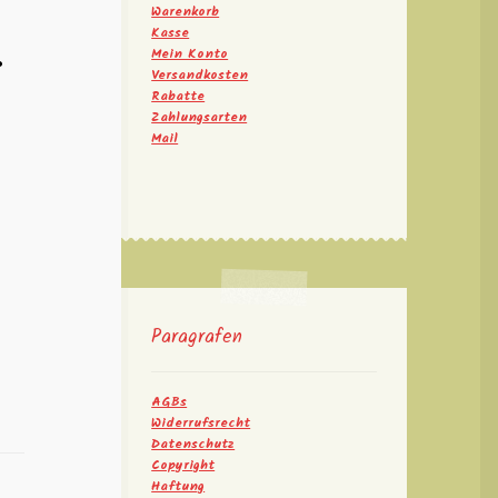
Warenkorb
Kasse
r
Mein Konto
Versandkosten
Rabatte
Zahlungsarten
Mail
Paragrafen
AGBs
Widerrufsrecht
Datenschutz
Copyright
Haftung