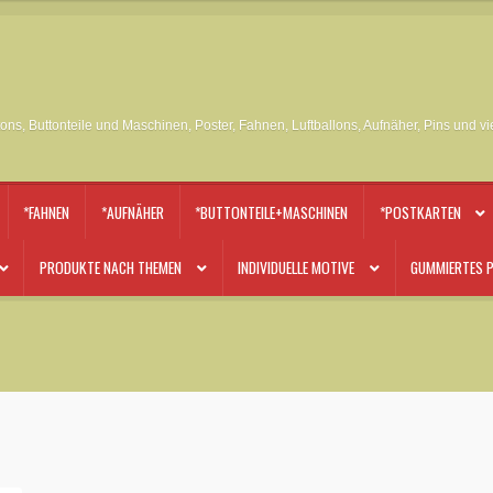
tons, Buttonteile und Maschinen, Poster, Fahnen, Luftballons, Aufnäher, Pins und v
*FAHNEN
*AUFNÄHER
*BUTTONTEILE+MASCHINEN
*POSTKARTEN
PRODUKTE NACH THEMEN
INDIVIDUELLE MOTIVE
GUMMIERTES P