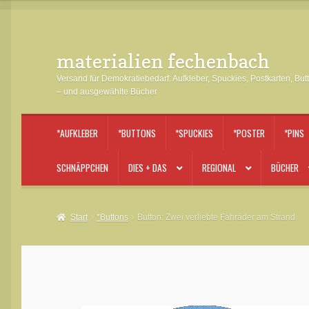
materialien fechenbach
Zur
Zum
Navigation
Inhalt
Versand für Demokratiebedarf: Aufkleber, Spuckies, Postkarten, But
springen
springen
– und ausgewählte Bücher
*AUFKLEBER
*BUTTONS
*SPUCKIES
*POSTER
*PINS
SCHNÄPPCHEN
DIES + DAS
REGIONAL
BÜCHER
Start
*Buttons
Button: Zwei verliebte Fahräder am Strand