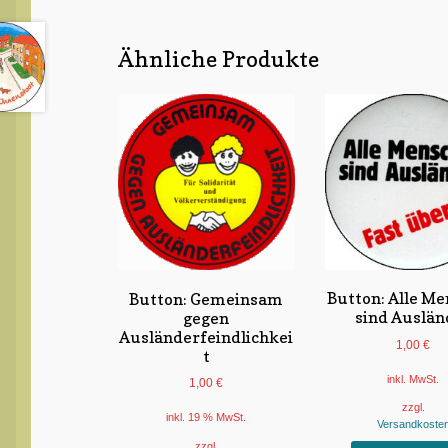
Ähnliche Produkte
Button: Alle M
Button: Gemeinsam
sind Auslän
gegen
Ausländerfeindlichkei
1,00
€
t
inkl. MwSt.
1,00
€
zzgl.
inkl. 19 % MwSt.
Versandkoste
zzgl.