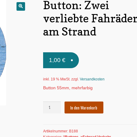
Button: Zwei
🔍
verliebte Fahräde
am Strand
1,00
€
inkl. 19 % MwSt.
zzgl.
Versandkosten
Button 55mm, mehrfarbig
Button:
In den Warenkorb
Zwei
verliebte
Fahräder
Artikelnummer:
B188
am