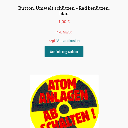
Button: Umwelt schützen – Rad benützen,
blau
1,00
€
inkl. MwSt.
zzgl.
Versandkosten
Dieses
Ausführung wählen
Produkt
weist
mehrere
Varianten
auf.
Die
Optionen
können
auf
der
Produktseite
gewählt