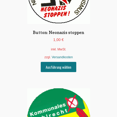
Button: Neonazis stoppen
1,00
€
inkl. MwSt.
zzgl.
Versandkosten
Dieses
Ausführung wählen
Produkt
weist
mehrere
Varianten
auf.
Die
Optionen
können
auf