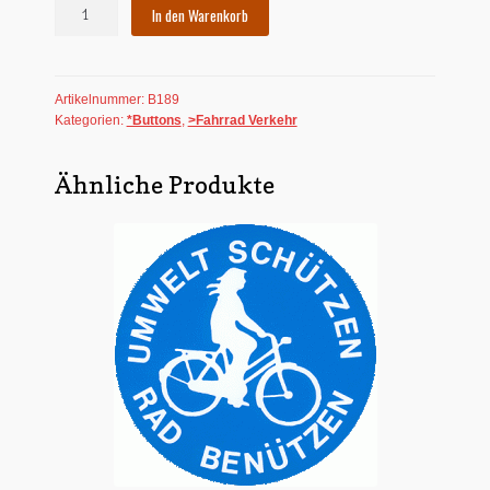
Button:
In den Warenkorb
Radfahren
ist
schön
Artikelnummer:
B189
Menge
Kategorien:
*Buttons
,
>Fahrrad Verkehr
Ähnliche Produkte