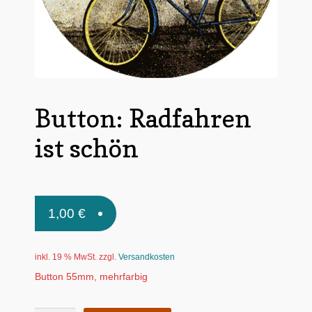
Untermen
*Postkarten
öffnen
Schnäppchen
Untermen
Dies + Das
öffnen
Button: Radfahren
Untermen
Regional
öffnen
ist schön
Untermen
Bücher
öffnen
Untermen
Produkte nach Themen
öffnen
Untermen
1,00
€
Individuelle Motive
öffnen
Gummiertes Papier
inkl. 19 % MwSt.
zzgl.
Versandkosten
Button 55mm, mehrfarbig