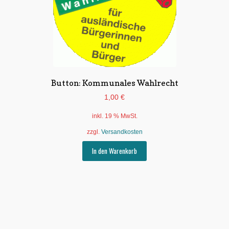
der
Produktseite
gewählt
werden
Button: Kommunales Wahlrecht
1,00
€
inkl. 19 % MwSt.
zzgl.
Versandkosten
In den Warenkorb