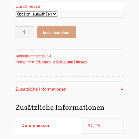
Durchmesser
Button:
In den Warenkorb
Baum
ab?
Nein
Artikelnummer:
B059
Danke
Kategorien:
*Buttons
,
>Klima und Umwelt
Menge
Zusätzliche Informationen
Zusätzliche Informationen
Durchmesser
37, 25