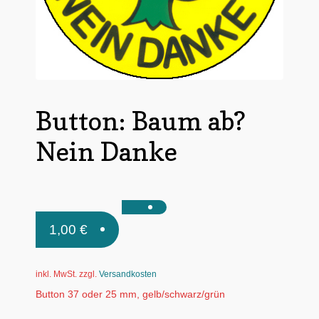
Untermen
*Postkarten
öffnen
Schnäppchen
Untermen
Dies + Das
öffnen
Button: Baum ab?
Untermen
Regional
öffnen
Nein Danke
Untermen
Bücher
öffnen
Untermen
Produkte nach Themen
öffnen
Untermen
Individuelle Motive
1,00
€
öffnen
Gummiertes Papier
inkl. MwSt.
zzgl.
Versandkosten
Button 37 oder 25 mm, gelb/schwarz/grün