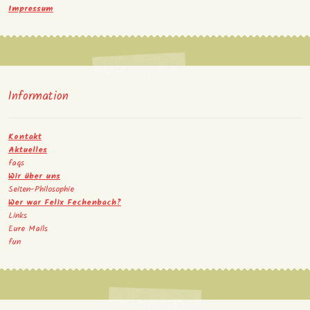
Impressum
Information
Kontakt
Aktuelles
faqs
Wir über uns
Seiten-Philosophie
Wer war Felix Fechenbach?
Links
Eure Mails
fun