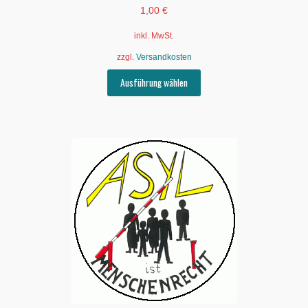
1,00
€
inkl. MwSt.
zzgl.
Versandkosten
Dieses
Ausführung wählen
Produkt
weist
mehrere
Varianten
auf.
Die
Optionen
können
auf
der
Produktseite
gewählt
werden