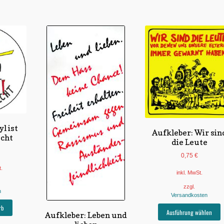
l ist
Aufkleber: Wir sin
cht
die Leute
0,75
€
t.
inkl. MwSt.
zzgl.
n
Versandkosten
rb
D
Ausführung wählen
Aufkleber: Leben und
P