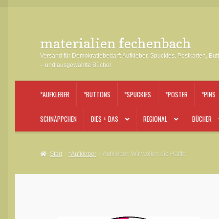
materialien fechenbach
Zur
Zum
Navigation
Inhalt
Versand für Demokratiebedarf: Aufkleber, Spuckies, Postkarten, But
springen
springen
– und ausgewählte Bücher
*AUFKLEBER
*BUTTONS
*SPUCKIES
*POSTER
*PINS
SCHNÄPPCHEN
DIES + DAS
REGIONAL
BÜCHER
Start
*Aufkleber
Aufkleber: Wir wollen die Hälfte