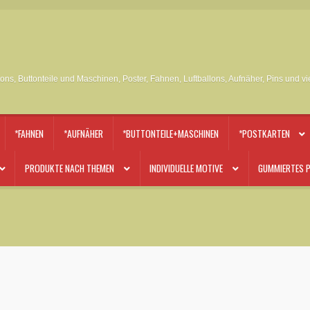
tons, Buttonteile und Maschinen, Poster, Fahnen, Luftballons, Aufnäher, Pins und v
*FAHNEN
*AUFNÄHER
*BUTTONTEILE+MASCHINEN
*POSTKARTEN
PRODUKTE NACH THEMEN
INDIVIDUELLE MOTIVE
GUMMIERTES P