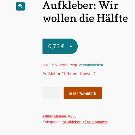
Aufkleber: Wir
🔍
wollen die Hälfte
0,75
€
inkl. 19 % MwSt.
zzgl.
Versandkosten
Aufkleber 100 mm, lila/weiß
Aufkleber:
In den Warenkorb
Wir
wollen
die
Artikelnummer:
A258
Hälfte
Kategorien:
*Aufkleber
,
>Frauenpower
Menge