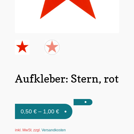
Untermen
*Postkarten
öffnen
Schnäppchen
Untermen
Dies + Das
öffnen
Untermen
Regional
öffnen
Untermen
Bücher
öffnen
Aufkleber: Stern, rot
Untermen
Produkte nach Themen
öffnen
Untermen
Individuelle Motive
öffnen
Gummiertes Papier
0,50
€
–
1,00
€
inkl. MwSt.
zzgl.
Versandkosten