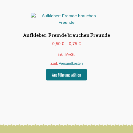
Aufkleber: Fremde brauchen Freunde
0,50
€
–
0,75
€
inkl. MwSt.
zzgl.
Versandkosten
Dieses
Ausführung wählen
Produkt
weist
mehrere
Varianten
auf.
Die
Optionen
können
auf