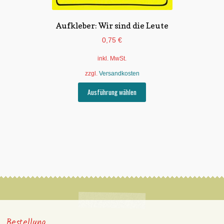
Aufkleber: Wir sind die Leute
0,75
€
inkl. MwSt.
zzgl.
Versandkosten
Dieses
Ausführung wählen
Produkt
weist
mehrere
Varianten
auf.
Die
Optionen
können
auf
der
Produktseite
gewählt
Bestellung