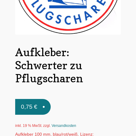
Untermen
*Postkarten
öffnen
Schnäppchen
Untermen
Dies + Das
öffnen
Aufkleber:
Untermen
Regional
öffnen
Schwerter zu
Untermen
Bücher
öffnen
Pflugscharen
Untermen
Produkte nach Themen
öffnen
Untermen
Individuelle Motive
öffnen
0,75
€
Gummiertes Papier
inkl. 19 % MwSt.
zzgl.
Versandkosten
Aufkleber 100 mm, blau/rot/weiß, Lizenz: