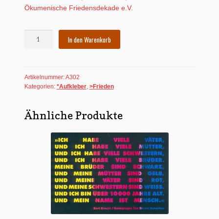
Ökumenische Friedensdekade e.V.
Aufkleber:
In den Warenkorb
Schwerter
zu
Pflugscharen
Artikelnummer:
A302
Menge
Kategorien:
*Aufkleber
,
>Frieden
Ähnliche Produkte