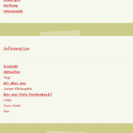
Haftung
Impressum
Information
Kontakt
Aktuelles
faqs
Wir über uns
Seiten-Philosophie
Wer war Felix Fechenbach?
Links
Eure Mails
fun