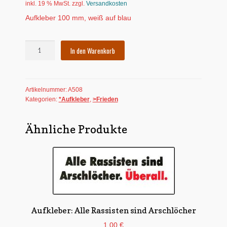
inkl. 19 % MwSt.
zzgl.
Versandkosten
Aufkleber 100 mm, weiß auf blau
Aufkleber:
In den Warenkorb
Friedenstaube
-
Frieden
Artikelnummer:
A508
mehrsprachig
Kategorien:
*Aufkleber
,
>Frieden
Menge
Ähnliche Produkte
Aufkleber: Alle Rassisten sind Arschlöcher
1,00
€