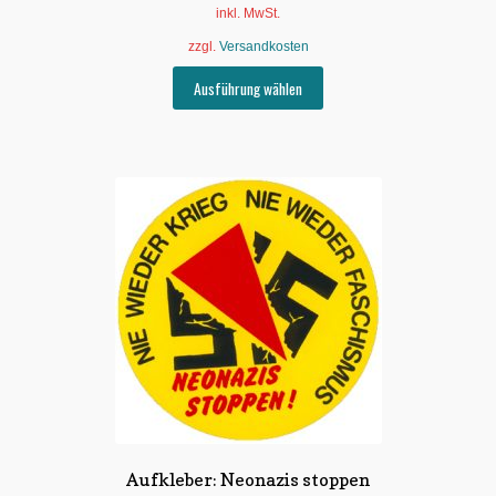
inkl. MwSt.
zzgl.
Versandkosten
Dieses
Ausführung wählen
Produkt
weist
mehrere
Varianten
auf.
Die
Optionen
können
auf
der
Produktseite
gewählt
werden
Aufkleber: Neonazis stoppen