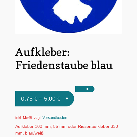
Untermen
*Postkarten
öffnen
Schnäppchen
Untermen
Dies + Das
öffnen
Aufkleber:
Untermen
Regional
öffnen
Friedenstaube blau
Untermen
Bücher
öffnen
Untermen
Produkte nach Themen
öffnen
Untermen
Individuelle Motive
0,75
€
–
5,00
€
öffnen
Gummiertes Papier
inkl. MwSt.
zzgl.
Versandkosten
Aufkleber 100 mm, 55 mm oder Riesenaufkleber 330
mm, blau/weiß