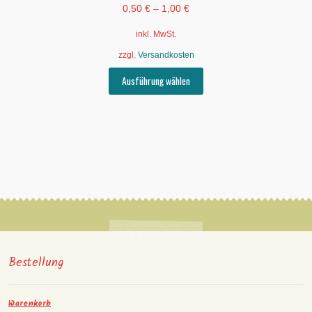
0,50
€
–
1,00
€
inkl. MwSt.
zzgl.
Versandkosten
Dieses
Ausführung wählen
Produkt
weist
mehrere
Varianten
auf.
Die
Optionen
können
auf
der
Produktseite
gewählt
Bestellung
werden
Warenkorb