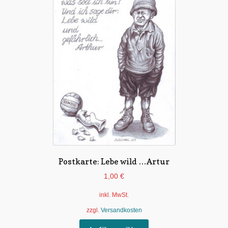
Postkarte: Lebe wild …Artur
1,00
€
inkl. MwSt.
zzgl.
Versandkosten
Dieses