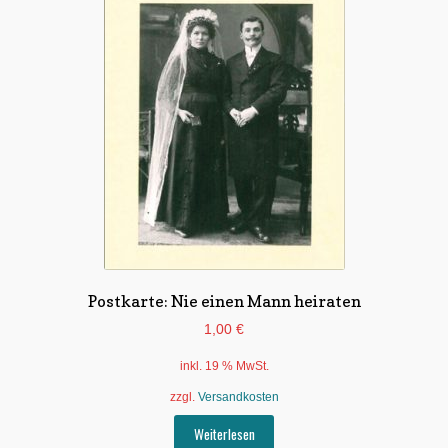
Untermen
*Postkarten
öffnen
Schnäppchen
Untermen
Dies + Das
öffnen
Untermen
Regional
öffnen
Untermen
Bücher
öffnen
Untermen
Produkte nach Themen
öffnen
Postkarte: Nie einen Mann heiraten
Untermen
Individuelle Motive
öffnen
1,00
€
Gummiertes Papier
inkl. 19 % MwSt.
zzgl.
Versandkosten
Weiterlesen