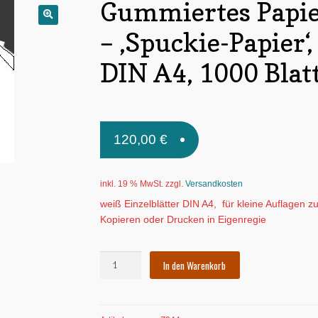
Gummiertes Papi
🔍
– ‚Spuckie-Papier‘,
DIN A4, 1000 Blat
120,00
€
inkl. 19 % MwSt.
zzgl.
Versandkosten
weiß Einzelblätter DIN A4, für kleine Auflagen z
Kopieren oder Drucken in Eigenregie
Gummiertes
In den Warenkorb
Papier
-
'Spuckie-