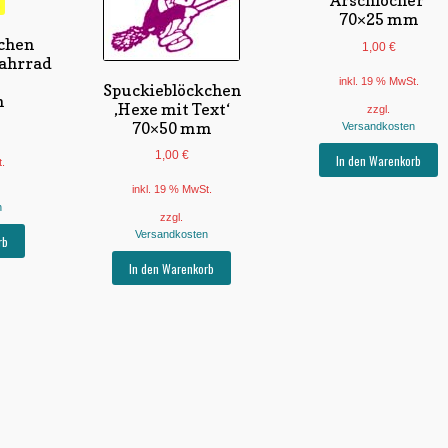
Arschlöcher‘
70×25 mm
chen
1,00
€
Fahrrad
inkl. 19 % MwSt.
Spuckieblöckchen
m
‚Hexe mit Text‘
zzgl.
70×50 mm
Versandkosten
1,00
€
In den Warenkorb
t.
inkl. 19 % MwSt.
n
zzgl.
Versandkosten
rb
In den Warenkorb