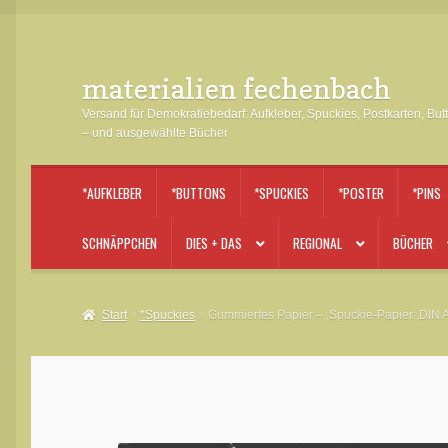
materialien fechenbach
Zur
Zum
Navigation
Inhalt
Versand für Demokratiebedarf: Aufkleber, Spuckies, Postkarten, But
springen
springen
– und ausgewählte Bücher
*AUFKLEBER
*BUTTONS
*SPUCKIES
*POSTER
*PINS
SCHNÄPPCHEN
DIES + DAS
REGIONAL
BÜCHER
Start
*Spuckies
Gummiertes Papier – ‚Spuckie-Papier‘,DIN A