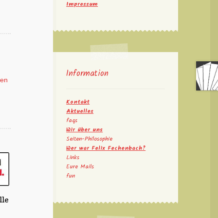
Impressum
Information
ken
Kontakt
Aktuelles
faqs
Wir über uns
Seiten-Philosophie
Wer war Felix Fechenbach?
Links
Eure Mails
fun
lle