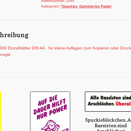
Artikelnummer:
Z044
Papier',DIN
Kategorien:
*Spuckies
,
Gummiertes Papier
A4,
1000
Blatt
Menge
chreibung
000 Einzelblätter DIN A4, für kleine Auflagen zum Kopieren oder Druc
nregie
Spuckieblöckchen ‚A
Rassisten sind