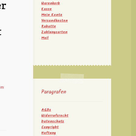
er
Warenkorb
Kasse
Mein Konto
Versandkosten
Rabatte
t
Zahlungsarten
Mail
um
Paragrafen
AGBs
Widerrufsrecht
Datenschutz
Copyright
Haftung