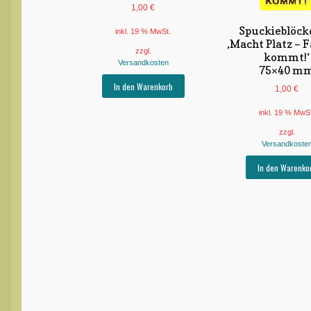
1,00
€
Spuckieblöck
inkl. 19 % MwSt.
‚Macht Platz – 
zzgl.
kommt!‘
Versandkosten
75×40 m
In den Warenkorb
1,00
€
inkl. 19 % MwS
zzgl.
Versandkoste
In den Warenko