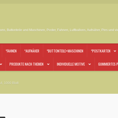
tons, Buttonteile und Maschinen, Poster, Fahnen, Luftballons, Aufnäher, Pins und v
*FAHNEN
*AUFNÄHER
*BUTTONTEILE+MASCHINEN
*POSTKARTEN
PRODUKTE NACH THEMEN
INDIVIDUELLE MOTIVE
GUMMIERTES P
4, 1000 Blatt