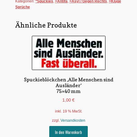
Kategorien:
*Spuckies
,
>Antifa
,
>Asyl / Gegen Rechts
,
>Kluge
mm
Sprüche
Menge
Ähnliche Produkte
Spuckieblöckchen ‚Alle Menschen sind
Ausländer‘
75×40 mm
1,00
€
inkl. 19 % MwSt.
zzgl.
Versandkosten
In den Warenkorb