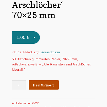
Arschlöcher‘
Untermen
*Postkarten
öffnen
70×25 mm
Schnäppchen
Untermen
Dies + Das
öffnen
1,00
€
Untermen
Regional
öffnen
Untermen
Bücher
inkl. 19 % MwSt.
zzgl.
Versandkosten
öffnen
50 Blättchen gummiertes Papier, 70x25mm,
Untermen
Produkte nach Themen
rot/schwarz/weiß; – „Alle Rassisten sind Arschlöcher.
öffnen
Überall.“
Untermen
Individuelle Motive
öffnen
Spuckieblöckchen
Gummiertes Papier
In den Warenkorb
'Alle
Rassisten
sind
Artikelnummer:
G034
Arschlöcher'70x25