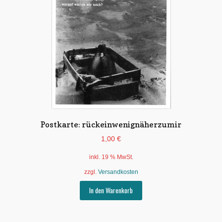
Postkarte: rückeinwenignäherzumir
1,00
€
inkl. 19 % MwSt.
zzgl.
Versandkosten
In den Warenkorb