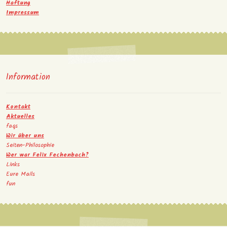
Haftung
Impressum
Information
Kontakt
Aktuelles
faqs
Wir über uns
Seiten-Philosophie
Wer war Felix Fechenbach?
Links
Eure Mails
fun