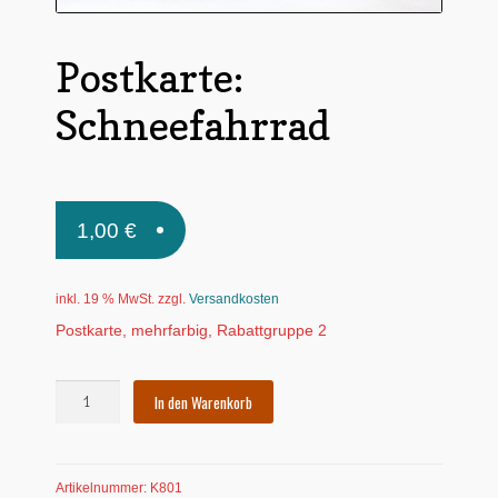
Untermen
*Postkarten
öffnen
Postkarte:
Schnäppchen
Schneefahrrad
Untermen
Dies + Das
öffnen
Untermen
Regional
öffnen
1,00
€
Untermen
Bücher
öffnen
Untermen
Produkte nach Themen
inkl. 19 % MwSt.
zzgl.
Versandkosten
öffnen
Postkarte, mehrfarbig, Rabattgruppe 2
Untermen
Individuelle Motive
öffnen
Gummiertes Papier
Postkarte:
In den Warenkorb
Schneefahrrad
Menge
Artikelnummer:
K801