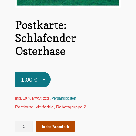
Untermen
*Postkarten
öffnen
Postkarte:
Schnäppchen
Schlafender
Untermen
Dies + Das
öffnen
Osterhase
Untermen
Regional
öffnen
Untermen
Bücher
öffnen
Untermen
1,00
€
Produkte nach Themen
öffnen
Untermen
Individuelle Motive
öffnen
inkl. 19 % MwSt.
zzgl.
Versandkosten
Gummiertes Papier
Postkarte, vierfarbig, Rabattgruppe 2
Postkarte:
In den Warenkorb
Schlafender