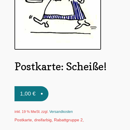
Untermen
*Postkarten
öffnen
Schnäppchen
Untermen
Dies + Das
öffnen
Untermen
Regional
öffnen
Untermen
Bücher
Postkarte: Scheiße!
öffnen
Untermen
Produkte nach Themen
öffnen
Untermen
Individuelle Motive
1,00
€
öffnen
Gummiertes Papier
inkl. 19 % MwSt.
zzgl.
Versandkosten
Postkarte, dreifarbig, Rabattgruppe 2,