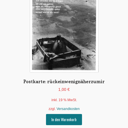
Postkarte: rückeinwenignäherzumir
1,00
€
inkl. 19 % MwSt.
zzgl.
Versandkosten
In den Warenkorb