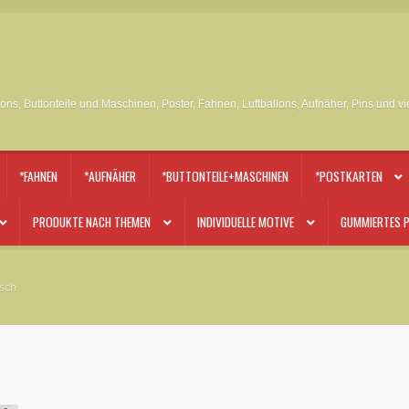
tons, Buttonteile und Maschinen, Poster, Fahnen, Luftballons, Aufnäher, Pins und v
*FAHNEN
*AUFNÄHER
*BUTTONTEILE+MASCHINEN
*POSTKARTEN
PRODUKTE NACH THEMEN
INDIVIDUELLE MOTIVE
GUMMIERTES P
rsch