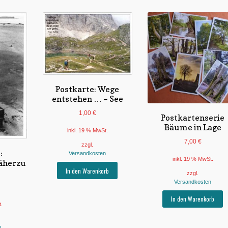
Postkarte: Wege
entstehen … – See
1,00
€
Postkartenserie
Bäume in Lage
inkl. 19 % MwSt.
7,00
€
zzgl.
:
Versandkosten
inkl. 19 % MwSt.
äherzu
In den Warenkorb
zzgl.
Versandkosten
In den Warenkorb
t.
n