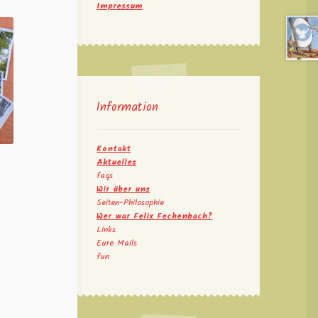
Impressum
Information
Kontakt
Aktuelles
faqs
Wir über uns
Seiten-Philosophie
Wer war Felix Fechenbach?
Links
Eure Mails
fun