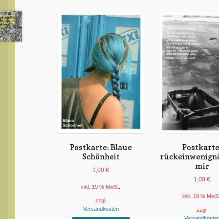
Postkarte: Blaue
Postkarte
Schönheit
rückeinwenign
mir
1,00
€
1,00
€
inkl. 19 % MwSt.
inkl. 19 % MwS
zzgl.
Versandkosten
zzgl.
Versandkoste