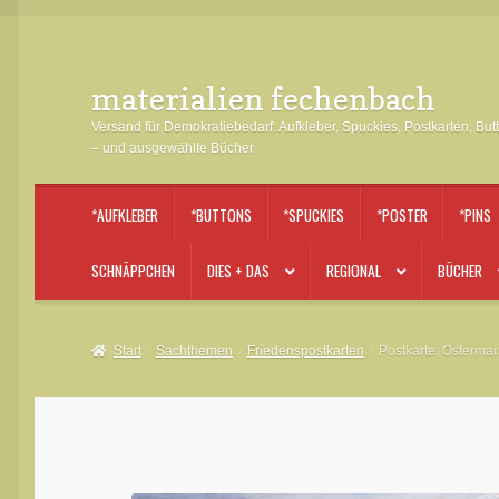
materialien fechenbach
Zur
Zum
Navigation
Inhalt
Versand für Demokratiebedarf: Aufkleber, Spuckies, Postkarten, But
springen
springen
– und ausgewählte Bücher
*AUFKLEBER
*BUTTONS
*SPUCKIES
*POSTER
*PINS
SCHNÄPPCHEN
DIES + DAS
REGIONAL
BÜCHER
Start
Sachthemen
Friedenspostkarten
Postkarte: Osterma