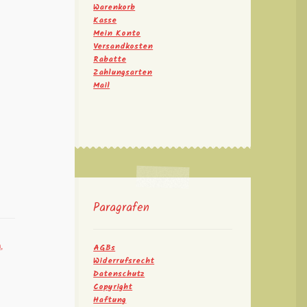
Warenkorb
Kasse
Mein Konto
Versandkosten
Rabatte
Zahlungsarten
Mail
Paragrafen
n
,
AGBs
Widerrufsrecht
Datenschutz
Copyright
Haftung