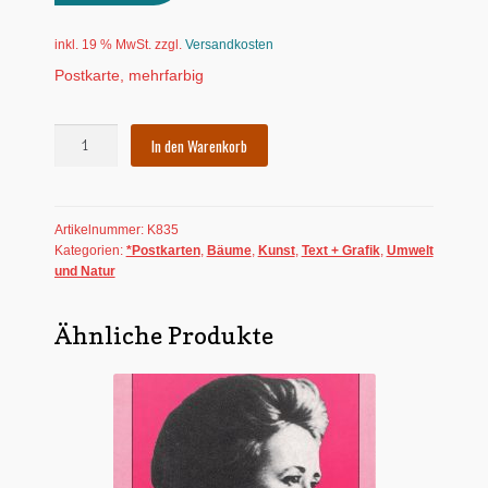
inkl. 19 % MwSt.
zzgl.
Versandkosten
Postkarte, mehrfarbig
Postkarte:
In den Warenkorb
Ohne
Bäume
-
Artikelnummer:
K835
kein
Kategorien:
*Postkarten
,
Bäume
,
Kunst
,
Text + Grafik
,
Umwelt
Leben!
und Natur
Menge
Ähnliche Produkte