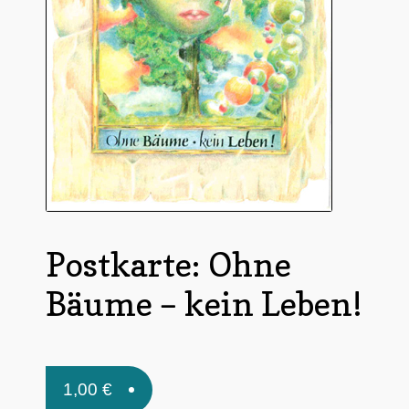
Untermen
*Postkarten
öffnen
Schnäppchen
Untermen
Dies + Das
öffnen
Untermen
Regional
öffnen
Untermen
Bücher
öffnen
Untermen
Produkte nach Themen
Postkarte: Ohne
öffnen
Untermen
Individuelle Motive
Bäume – kein Leben!
öffnen
Gummiertes Papier
1,00
€