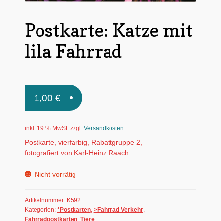
Untermen
*Postkarten
öffnen
Postkarte: Katze mit
Schnäppchen
lila Fahrrad
Untermen
Dies + Das
öffnen
Untermen
Regional
öffnen
1,00
€
Untermen
Bücher
öffnen
Untermen
Produkte nach Themen
inkl. 19 % MwSt.
zzgl.
Versandkosten
öffnen
Postkarte, vierfarbig, Rabattgruppe 2,
Untermen
Individuelle Motive
fotografiert von Karl-Heinz Raach
öffnen
Gummiertes Papier
Nicht vorrätig
Artikelnummer:
K592
Kategorien:
*Postkarten
,
>Fahrrad Verkehr
,
Fahrradpostkarten
,
Tiere