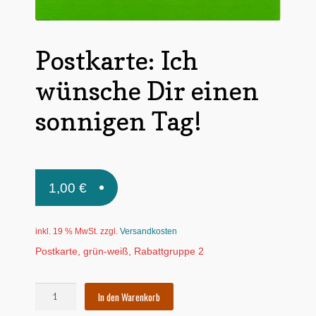
Untermen
*Postkarten
öffnen
Postkarte: Ich
Schnäppchen
wünsche Dir einen
Untermen
Dies + Das
öffnen
sonnigen Tag!
Untermen
Regional
öffnen
Untermen
Bücher
öffnen
Untermen
Produkte nach Themen
1,00
€
öffnen
Untermen
Individuelle Motive
öffnen
inkl. 19 % MwSt.
zzgl.
Versandkosten
Gummiertes Papier
Postkarte, grün-weiß, Rabattgruppe 2
Postkarte:
In den Warenkorb
Ich