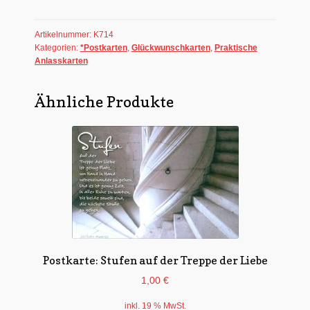
wünsche
Dir
Artikelnummer:
K714
einen
Kategorien:
*Postkarten
,
Glückwunschkarten
,
Praktische
sonnigen
Anlasskarten
Tag!
Menge
Ähnliche Produkte
Postkarte: Stufen auf der Treppe der Liebe
1,00
€
inkl. 19 % MwSt.