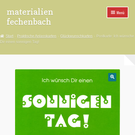
materialien
Zur
Zum
Menü
Navigation
Inhalt
fechenbach
springen
springen
*Aufkleber
Start
Praktische Anlasskarten
Glückwunschkarten
Postkarte: Ich wünsche
Dir einen sonnigen Tag!
*Buttons
*Spuckies
*Poster
🔍
*Pins
*Fahnen
*Aufnäher
*Buttonteile+Maschinen