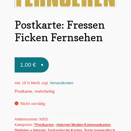
Untermen
*Postkarten
öffnen
Postkarte: Fressen
Schnäppchen
Ficken Fernsehen
Untermen
Dies + Das
öffnen
Untermen
Regional
öffnen
Untermen
Bücher
1,00
€
öffnen
Untermen
Produkte nach Themen
öffnen
inkl. 19 % MwSt.
zzgl.
Versandkosten
Untermen
Individuelle Motive
Postkarte, mehrfarbig
öffnen
Gummiertes Papier
Nicht vorrätig
Artikelnummer:
K855
Kategorien:
*Postkarten
,
>Internet Medien Kommunikation
,
Digitales + Internet
,
Sarkastische Karten
,
Texte typografisch